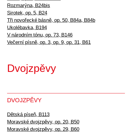
Rozmarýna, B24bis
Sirotek, op. 5, B24
Tři novořecké básně, op. 50, B84a, B84b
Ukolébavka, B194
V národním tónu, op. 73, B146
Večerní písně, op. 3, op. 9, op. 31, B61
Dvojzpěvy
DVOJZPĚVY
Dětská píseň, B113
Moravské dvojzpěvy, op. 20, B50
Moravské dvojzpěvy, op. 29, B60