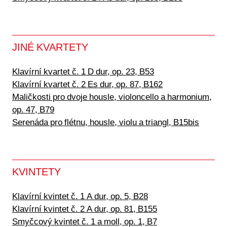
JINÉ KVARTETY
Klavírní kvartet č. 1 D dur, op. 23, B53
Klavírní kvartet č. 2 Es dur, op. 87, B162
Maličkosti pro dvoje housle, violoncello a harmonium,
op. 47, B79
Serenáda pro flétnu, housle, violu a triangl, B15bis
KVINTETY
Klavírní kvintet č. 1 A dur, op. 5, B28
Klavírní kvintet č. 2 A dur, op. 81, B155
Smyčcový kvintet č. 1 a moll, op. 1, B7