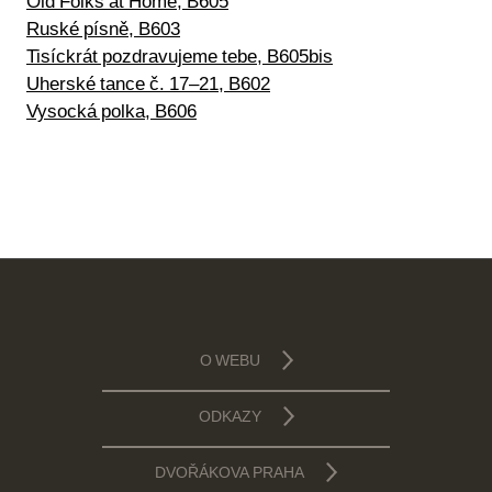
Old Folks at Home, B605
Ruské písně, B603
Tisíckrát pozdravujeme tebe, B605bis
Uherské tance č. 17–21, B602
Vysocká polka, B606
O WEBU
ODKAZY
DVOŘÁKOVA PRAHA