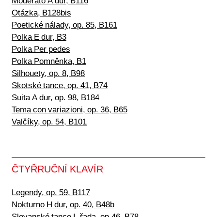
Moderato A dur, B116
Otázka, B128bis
Poetické nálady, op. 85, B161
Polka E dur, B3
Polka Per pedes
Polka Pomněnka, B1
Silhouety, op. 8, B98
Skotské tance, op. 41, B74
Suita A dur, op. 98, B184
Tema con variazioni, op. 36, B65
Valčíky, op. 54, B101
ČTYŘRUČNÍ KLAVÍR
Legendy, op. 59, B117
Nokturno H dur, op. 40, B48b