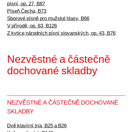
písní, op. 27, B87
Píseň Čecha, B73
Sborové písně pro mužské hlasy, B66
V přírodě, op. 63, B126
Z kytice národních písní slovanských, op. 43, B76
Nezvěstné a částečně
dochované skladby
NEZVĚSTNÉ A ČÁSTEČNĚ DOCHOVANÉ
SKLADBY
Dvě klavírní tria, B25 a B26