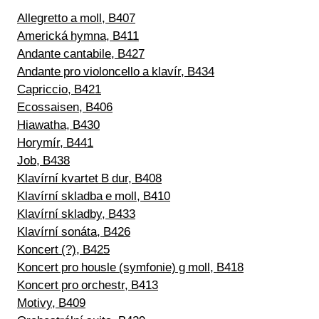
Allegretto a moll, B407
Americká hymna, B411
Andante cantabile, B427
Andante pro violoncello a klavír, B434
Capriccio, B421
Ecossaisen, B406
Hiawatha, B430
Horymír, B441
Job, B438
Klavírní kvartet B dur, B408
Klavírní skladba e moll, B410
Klavírní skladby, B433
Klavírní sonáta, B426
Koncert (?), B425
Koncert pro housle (symfonie) g moll, B418
Koncert pro orchestr, B413
Motivy, B409