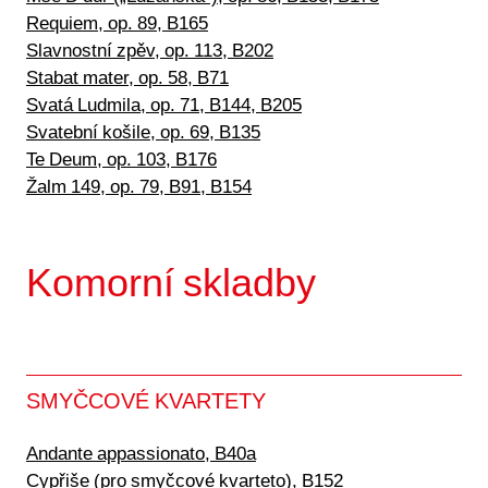
Requiem, op. 89, B165
Slavnostní zpěv, op. 113, B202
Stabat mater, op. 58, B71
Svatá Ludmila, op. 71, B144, B205
Svatební košile, op. 69, B135
Te Deum, op. 103, B176
Žalm 149, op. 79, B91, B154
Komorní skladby
SMYČCOVÉ KVARTETY
Andante appassionato, B40a
Cypřiše (pro smyčcové kvarteto), B152