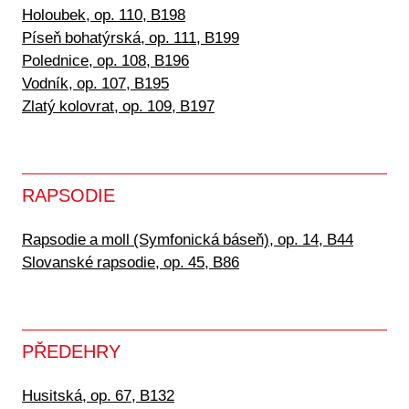
Holoubek, op. 110, B198
Píseň bohatýrská, op. 111, B199
Polednice, op. 108, B196
Vodník, op. 107, B195
Zlatý kolovrat, op. 109, B197
RAPSODIE
Rapsodie a moll (Symfonická báseň), op. 14, B44
Slovanské rapsodie, op. 45, B86
PŘEDEHRY
Husitská, op. 67, B132