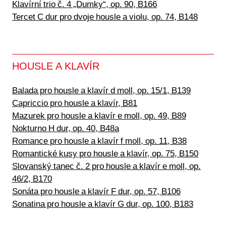
Klavírní trio č. 4 „Dumky“, op. 90, B166
Tercet C dur pro dvoje housle a violu, op. 74, B148
HOUSLE A KLAVÍR
Balada pro housle a klavír d moll, op. 15/1, B139
Capriccio pro housle a klavír, B81
Mazurek pro housle a klavír e moll, op. 49, B89
Nokturno H dur, op. 40, B48a
Romance pro housle a klavír f moll, op. 11, B38
Romantické kusy pro housle a klavír, op. 75, B150
Slovanský tanec č. 2 pro housle a klavír e moll, op.
46/2, B170
Sonáta pro housle a klavír F dur, op. 57, B106
Sonatina pro housle a klavír G dur, op. 100, B183