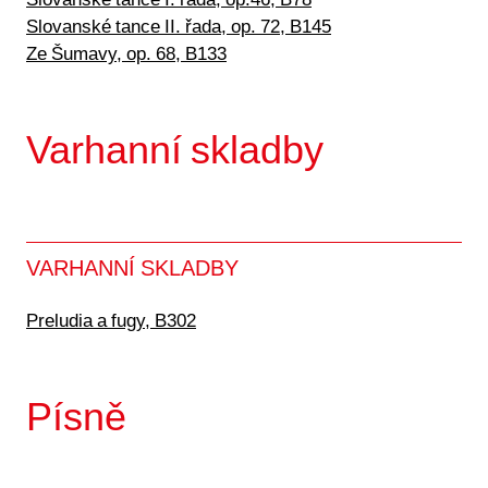
Slovanské tance I. řada, op.46, B78
Slovanské tance II. řada, op. 72, B145
Ze Šumavy, op. 68, B133
Varhanní skladby
VARHANNÍ SKLADBY
Preludia a fugy, B302
Písně