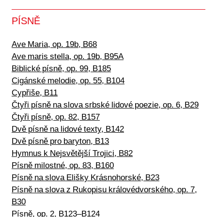
PÍSNĚ
Ave Maria, op. 19b, B68
Ave maris stella, op. 19b, B95A
Biblické písně, op. 99, B185
Cigánské melodie, op. 55, B104
Cypřiše, B11
Čtyři písně na slova srbské lidové poezie, op. 6, B29
Čtyři písně, op. 82, B157
Dvě písně na lidové texty, B142
Dvě písně pro baryton, B13
Hymnus k Nejsvětější Trojici, B82
Písně milostné, op. 83, B160
Písně na slova Elišky Krásnohorské, B23
Písně na slova z Rukopisu královédvorského, op. 7,
B30
Písně, op. 2, B123–B124