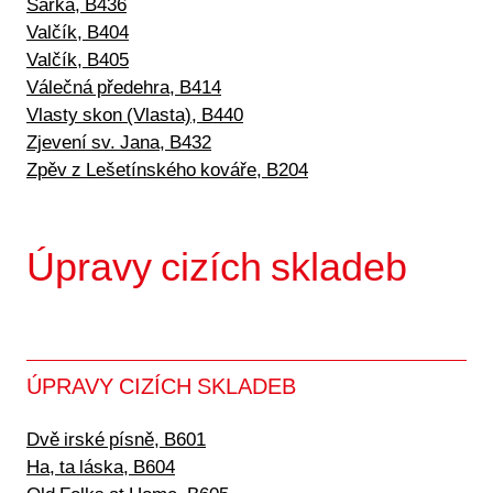
Šárka, B436
Valčík, B404
Valčík, B405
Válečná předehra, B414
Vlasty skon (Vlasta), B440
Zjevení sv. Jana, B432
Zpěv z Lešetínského kováře, B204
Úpravy cizích skladeb
ÚPRAVY CIZÍCH SKLADEB
Dvě irské písně, B601
Ha, ta láska, B604