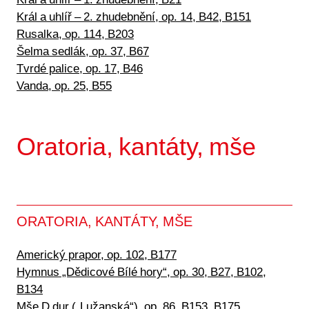
Král a uhlíř – 1. zhudebnění, B21
Král a uhlíř – 2. zhudebnění, op. 14, B42, B151
Rusalka, op. 114, B203
Šelma sedlák, op. 37, B67
Tvrdé palice, op. 17, B46
Vanda, op. 25, B55
Oratoria, kantáty, mše
ORATORIA, KANTÁTY, MŠE
Americký prapor, op. 102, B177
Hymnus „Dědicové Bílé hory“, op. 30, B27, B102,
B134
Mše D dur („Lužanská“), op. 86, B153, B175