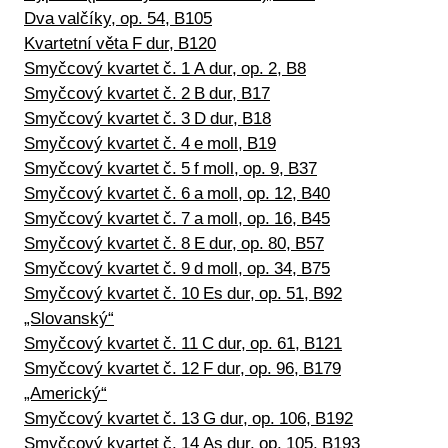
Dva valčíky, op. 54, B105
Kvartetní věta F dur, B120
Smyčcový kvartet č. 1 A dur, op. 2, B8
Smyčcový kvartet č. 2 B dur, B17
Smyčcový kvartet č. 3 D dur, B18
Smyčcový kvartet č. 4 e moll, B19
Smyčcový kvartet č. 5 f moll, op. 9, B37
Smyčcový kvartet č. 6 a moll, op. 12, B40
Smyčcový kvartet č. 7 a moll, op. 16, B45
Smyčcový kvartet č. 8 E dur, op. 80, B57
Smyčcový kvartet č. 9 d moll, op. 34, B75
Smyčcový kvartet č. 10 Es dur, op. 51, B92
„Slovanský“
Smyčcový kvartet č. 11 C dur, op. 61, B121
Smyčcový kvartet č. 12 F dur, op. 96, B179
„Americký“
Smyčcový kvartet č. 13 G dur, op. 106, B192
Smyčcový kvartet č. 14 As dur, op. 105, B193