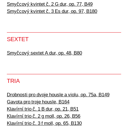
Smyčcový kvintet č. 2 G dur, op. 77, B49
Smyčcový kvintet č. 3 Es dur, op. 97, B180
SEXTET
Smyčcový sextet A dur, op. 48, B80
TRIA
Drobnosti pro dvoje housle a violu, op. 75a, B149
Gavota pro troje housle, B164
Klavírní trio č. 1 B dur, op. 21, B51
Klavírní trio č. 2 g moll, op. 26, B56
Klavírní trio č. 3 f moll, op. 65, B130