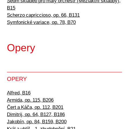
Sedm skladeb pro malý orchestr (Meziaktní skladby),
B15
Scherzo capriccioso, op. 66, B131
Symfonické variace, op. 78, B70
Opery
OPERY
Alfred, B16
Armida, op. 115, B206
Čert a Káča, op. 112, B201
Dimitrij, op. 64, B127, B186
Jakobín, op. 84, B159, B200