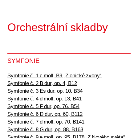
Orchestrální skladby
SYMFONIE
Symfonie č. 1 c moll, B9 „Zlonické zvony“
Symfonie č. 2 B dur, op. 4, B12
Symfonie č. 3 Es dur, op. 10, B34
Symfonie č. 4 d moll, op. 13, B41
Symfonie č. 5 F dur, op. 76, B54
Symfonie č. 6 D dur, op. 60, B112
Symfonie č. 7 d moll, op. 70, B141
Symfonie č. 8 G dur, op. 88, B163
Symfonie č. 9 e moll, op. 95, B178 „Z Nového světa“