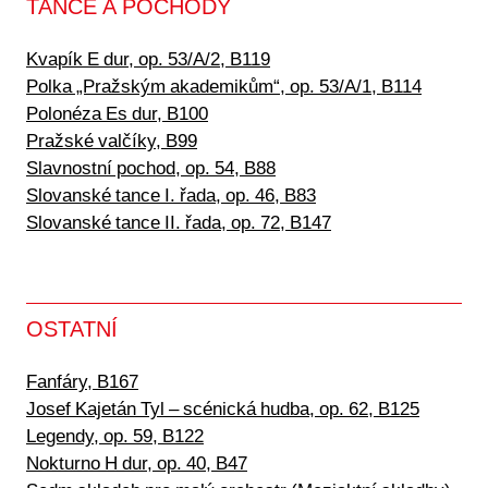
TANCE A POCHODY
Kvapík E dur, op. 53/A/2, B119
Polka „Pražským akademikům“, op. 53/A/1, B114
Polonéza Es dur, B100
Pražské valčíky, B99
Slavnostní pochod, op. 54, B88
Slovanské tance I. řada, op. 46, B83
Slovanské tance II. řada, op. 72, B147
OSTATNÍ
Fanfáry, B167
Josef Kajetán Tyl – scénická hudba, op. 62, B125
Legendy, op. 59, B122
Nokturno H dur, op. 40, B47