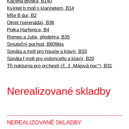
Kačena divoká, B140
Kvintet b moll s klarinetem, B14
Mše B dur, B2
Oktet (serenáda), B36
Polka Harfenice, B4
Romeo a Julie, předehra, B35
Smuteční pochod, B809bis
Sonáta a moll pro housle a klavír, B33
Sonáta f moll pro violoncello a klavír, B20
Tři nokturna pro orchestr (č. 2 „Májová noc“), B31
Nerealizované skladby
NEREALIZOVANÉ SKLADBY