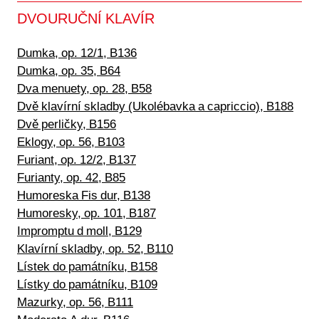
DVOURUČNÍ KLAVÍR
Dumka, op. 12/1, B136
Dumka, op. 35, B64
Dva menuety, op. 28, B58
Dvě klavírní skladby (Ukolébavka a capriccio), B188
Dvě perličky, B156
Eklogy, op. 56, B103
Furiant, op. 12/2, B137
Furianty, op. 42, B85
Humoreska Fis dur, B138
Humoresky, op. 101, B187
Impromptu d moll, B129
Klavírní skladby, op. 52, B110
Lístek do památníku, B158
Lístky do památníku, B109
Mazurky, op. 56, B111