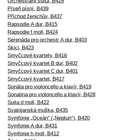
Orchestrální suita, B429
Píseň písní, B439
Příchod ženichův, B437
Rapsodie A dur, B415
Rapsodie f moll, B424
Serenáda pro orchestr A dur, B403
Skici, B423
Smyčcové kvartety, B416
Smyčcový kvartet B dur, B402
Smyčcový kvartet C dur, B401
Smyčcový kvartet, B417
Sonáta pro violoncello a klavír, B419
Sonatina pro violoncello a klavír, B428
Suita d moll, B422
Svatojanská muška, B435
Symfonie „Oceán“ („Neptun“), B420
Symfonie A dur, B431
Symfonie h moll, B412