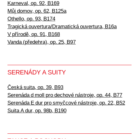
Karneval, op. 92, B169
Můj domov, op. 62, B125a
Othello, op. 93, B174
Tragická ouvertura/Dramatická ouvertura, B16a
V přírodě, op. 91, B168
Vanda (předehra), op. 25, B97
SERENÁDY A SUITY
Česká suita, op. 39, B93
Serenáda d moll pro dechové nástroje, op. 44, B77
Serenáda E dur pro smyčcové nástroje, op. 22, B52
Suita A dur, op. 98b, B190