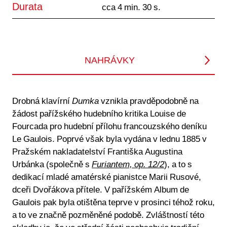
Durata
cca 4 min. 30 s.
NAHRÁVKY
Drobná klavírní
Dumka
vznikla pravděpodobně na
žádost pařížského hudebního kritika Louise de
Fourcada pro hudební přílohu francouzského deníku
Le Gaulois. Poprvé však byla vydána v lednu 1885 v
Pražském nakladatelství Františka Augustina
Urbánka (společně s
Furiantem, op. 12/2
), a to s
dedikací mladé amatérské pianistce Marii Rusové,
dceři Dvořákova přítele. V pařížském Album de
Gaulois pak byla otištěna teprve v prosinci téhož roku,
a to ve značně pozměněné podobě. Zvláštností této