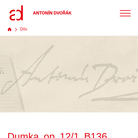
Dílo
Dumka, op. 12/1, B136