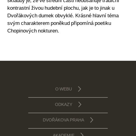
skladby je, že ve střední části neobsahuje tradiční
kontrastní živou hudební plochu, jak je to jinak u
Dvořákových dumek obvyklé. Krásné hlavní téma
svým charakterem poněkud připomíná poetiku
Chopinových nokturen.
O WEBU
ODKAZY
DVOŘÁKOVA PRAHA