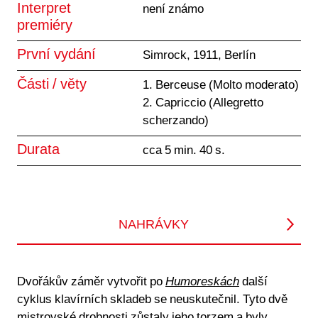
Interpret
není známo
premiéry
První vydání
Simrock, 1911, Berlín
Části / věty
1. Berceuse (Molto moderato)
2. Capriccio (Allegretto
scherzando)
Durata
cca 5 min. 40 s.
NAHRÁVKY
Dvořákův záměr vytvořit po
Humoreskách
další
cyklus klavírních skladeb se neuskutečnil. Tyto dvě
mistrovské drobnosti zůstaly jeho torzem a byly