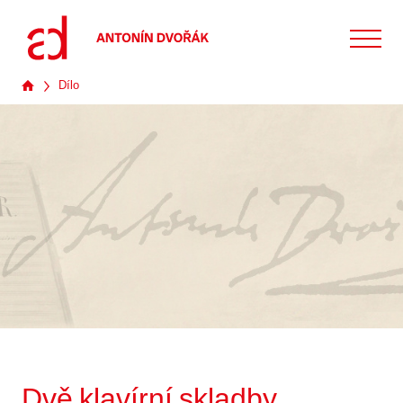
Dílo
Dvě klavírní skladby