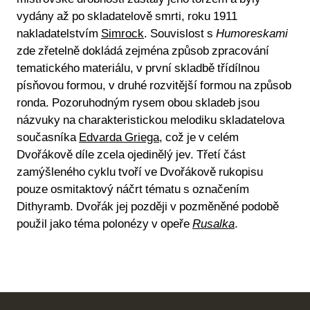
vydány až po skladatelově smrti, roku 1911
nakladatelstvím
Simrock
. Souvislost s
Humoreskami
zde zřetelně dokládá zejména způsob zpracování
tematického materiálu, v první skladbě třídílnou
písňovou formou, v druhé rozvitější formou na způsob
ronda. Pozoruhodným rysem obou skladeb jsou
názvuky na charakteristickou melodiku skladatelova
současníka
Edvarda Griega
, což je v celém
Dvořákově díle zcela ojedinělý jev. Třetí část
zamýšleného cyklu tvoří ve Dvořákově rukopisu
pouze osmitaktový náčrt tématu s označením
Dithyramb. Dvořák jej později v pozměněné podobě
použil jako téma polonézy v opeře
Rusalka
.