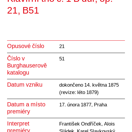
21, B51
Opusové číslo
21
Číslo v
51
Burghauserově
katalogu
Datum vzniku
dokončeno 14. května 1875
(revize: léto 1879)
Datum a místo
17. února 1877, Praha
premiéry
Interpret
František Ondříček, Alois
premiéry
Sládek, Karel Slavkovský