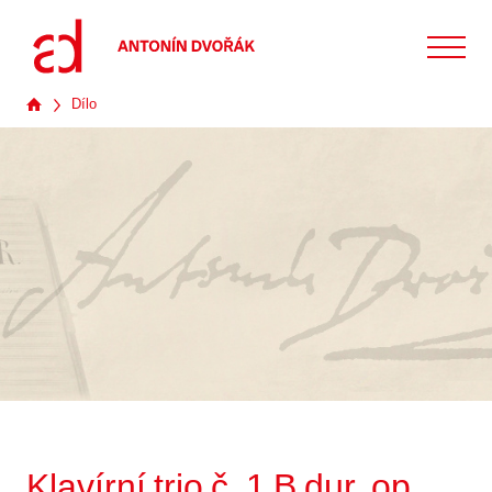
Dílo
Klavírní trio č. 1 B dur, op.