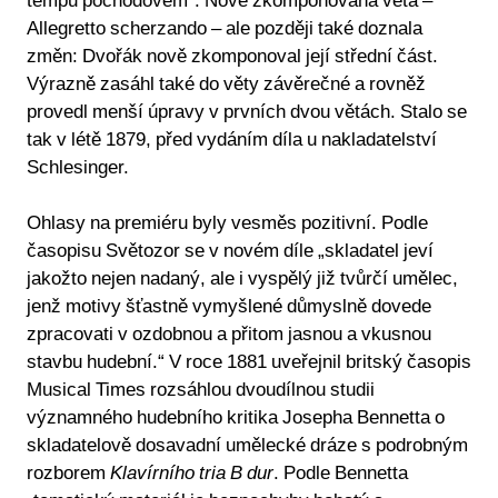
tempu pochodovém“. Nově zkomponovaná věta –
Allegretto scherzando – ale později také doznala
změn: Dvořák nově zkomponoval její střední část.
Výrazně zasáhl také do věty závěrečné a rovněž
provedl menší úpravy v prvních dvou větách. Stalo se
tak v létě 1879, před vydáním díla u nakladatelství
Schlesinger.
Ohlasy na premiéru byly vesměs pozitivní. Podle
časopisu Světozor se v novém díle „skladatel jeví
jakožto nejen nadaný, ale i vyspělý již tvůrčí umělec,
jenž motivy šťastně vymyšlené důmyslně dovede
zpracovati v ozdobnou a přitom jasnou a vkusnou
stavbu hudební.“ V roce 1881 uveřejnil britský časopis
Musical Times rozsáhlou dvoudílnou studii
významného hudebního kritika Josepha Bennetta o
skladatelově dosavadní umělecké dráze s podrobným
rozborem
Klavírního tria B dur
. Podle Bennetta