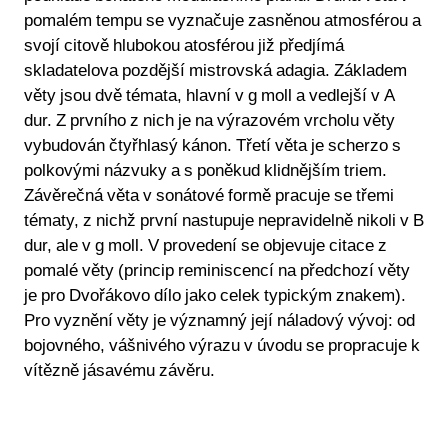
pomalém tempu se vyznačuje zasněnou atmosférou a
svojí citově hlubokou atosférou již předjímá
skladatelova pozdější mistrovská adagia. Základem
věty jsou dvě témata, hlavní v g moll a vedlejší v A
dur. Z prvního z nich je na výrazovém vrcholu věty
vybudován čtyřhlasý kánon. Třetí věta je scherzo s
polkovými názvuky a s poněkud klidnějším triem.
Závěrečná věta v sonátové formě pracuje se třemi
tématy, z nichž první nastupuje nepravidelně nikoli v B
dur, ale v g moll. V provedení se objevuje citace z
pomalé věty (princip reminiscencí na předchozí věty
je pro Dvořákovo dílo jako celek typickým znakem).
Pro vyznění věty je významný její náladový vývoj: od
bojovného, vášnivého výrazu v úvodu se propracuje k
vítězně jásavému závěru.