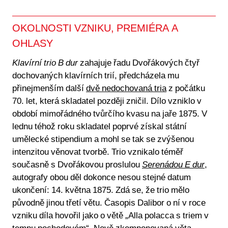
OKOLNOSTI VZNIKU, PREMIÉRA A
OHLASY
Klavírní trio B dur
zahajuje řadu Dvořákových čtyř
dochovaných klavírních trií, předcházela mu
přinejmenším další
dvě nedochovaná tria
z počátku
70. let, která skladatel později zničil. Dílo vzniklo v
období mimořádného tvůrčího kvasu na jaře 1875. V
lednu téhož roku skladatel poprvé získal státní
umělecké stipendium a mohl se tak se zvýšenou
intenzitou věnovat tvorbě. Trio vznikalo téměř
současně s Dvořákovou proslulou
Serenádou E dur
,
autografy obou děl dokonce nesou stejné datum
ukončení: 14. května 1875. Zdá se, že trio mělo
původně jinou třetí větu. Časopis Dalibor o ní v roce
vzniku díla hovořil jako o větě „Alla polacca s triem v