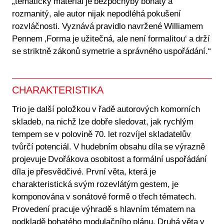
„tematický materiál je bezpochyby bohatý a
rozmanitý, ale autor nijak nepodléhá pokušení
rozvláčnosti. Vyznává pravidlo navržené Williamem
Pennem ‚Forma je užitečná, ale není formalitou‘ a drží
se striktně zákonů symetrie a správného uspořádání.“
CHARAKTERISTIKA
Trio je další položkou v řadě autorových komorních
skladeb, na nichž lze dobře sledovat, jak rychlým
tempem se v polovině 70. let rozvíjel skladatelův
tvůrčí potenciál. V hudebním obsahu díla se výrazně
projevuje Dvořákova osobitost a formální uspořádání
díla je přesvědčivé. První věta, která je
charakteristická svým rozevlátým gestem, je
komponována v sonátové formě o třech tématech.
Provedení pracuje výhradě s hlavním tématem na
podkladě bohatého modulačního plánu. Druhá věta v