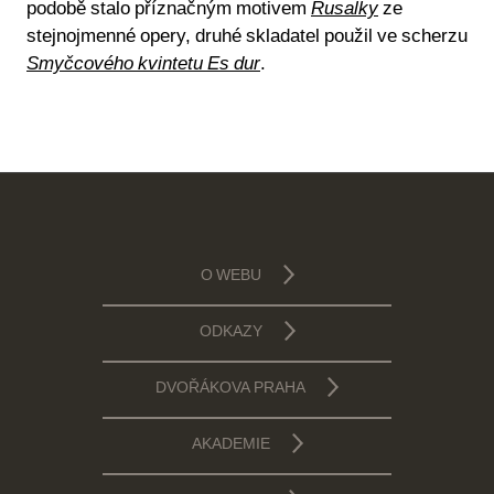
podobě stalo příznačným motivem
Rusalky
ze
stejnojmenné opery, druhé skladatel použil ve scherzu
Smyčcového kvintetu Es dur
.
O WEBU
ODKAZY
DVOŘÁKOVA PRAHA
AKADEMIE