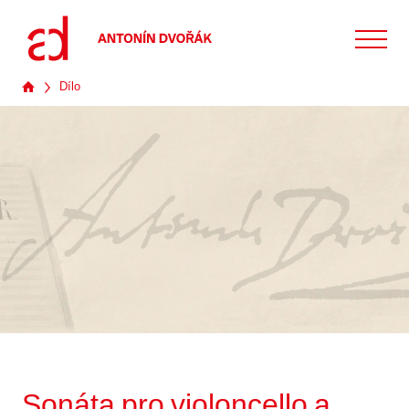
Dílo
Sonáta pro violoncello a