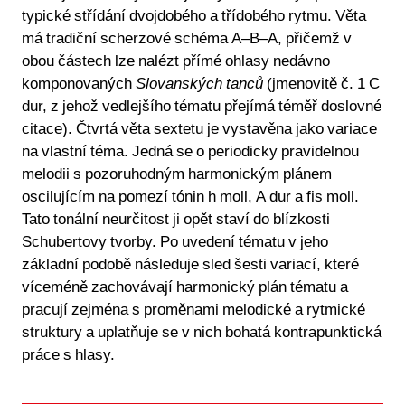
typické střídání dvojdobého a třídobého rytmu. Věta
má tradiční scherzové schéma A–B–A, přičemž v
obou částech lze nalézt přímé ohlasy nedávno
komponovaných
Slovanských tanců
(jmenovitě č. 1 C
dur, z jehož vedlejšího tématu přejímá téměř doslovné
citace). Čtvrtá věta sextetu je vystavěna jako variace
na vlastní téma. Jedná se o periodicky pravidelnou
melodii s pozoruhodným harmonickým plánem
oscilujícím na pomezí tónin h moll, A dur a fis moll.
Tato tonální neurčitost ji opět staví do blízkosti
Schubertovy tvorby. Po uvedení tématu v jeho
základní podobě následuje sled šesti variací, které
víceméně zachovávají harmonický plán tématu a
pracují zejména s proměnami melodické a rytmické
struktury a uplatňuje se v nich bohatá kontrapunktická
práce s hlasy.