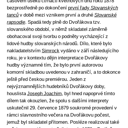
časovém úseku čtrnácti květnových dnů roku 1878
bezprostředně po dokončení
první řady
Slovanských
tanců
v době mezi vznikem první a druhé
Slovanské
rapsodie
. Spadá tedy plně do Dvořákova tzv.
slovanského období, v němž skladatel záměrně
obohacoval svoji tvorbu o podněty vycházející z
lidové hudby slovanských národů. Dílo, které bylo
nakladatelstvím
Simrock
vydáno v září následujícího
roku, je v kontextu dějin interpretace Dvořákovy
hudby významné tím, že bylo první autorovou
komorní skladbou uvedenou v zahraničí, a to dokonce
ještě před českou premiérou. Jeden z
nejvýznamnějších hudebníků Dvořákovy doby,
houslista
Joseph Joachim
, byl hned napoprvé tímto
dílem tak okouzlen, že spolu s dalšími interprety
uskutečnil 29. července 1879 soukromé provedení v
rámci slavnostního večera na Dvořákovu počest,
jemuž byl skladatel přítomen. Posléze realizoval také