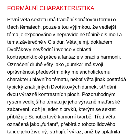
FORMÁLNÍ CHARAKTERISTIKA
První věta sextetu má tradiční sonátovou formu o
třech tématech, pouze s tou výjimkou, že vedlejší
téma je exponováno v nepravidelné tónině cis moll a
téma závěrečné v Cis dur. Věta je mj. dokladem
Dvořákovy nevšední invence v oblasti
kontrapunktické práce a fantazie v práci s harmonií.
Označení druhé věty jako „dumka“ má svoji
oprávněnost především díky melancholickému
charakteru hlavního tématu, neboť věta jinak postrádá
typický znak jiných Dvořákových dumek, střídání
dvou výrazně kontrastních ploch. Pozoruhodným
rysem vedlejšího tématu je jeho výrazně maďarské
zabarvení, což je jeden z prvků, kterým se sextet
přibližuje Schubertově komorní tvorbě. Třetí věta,
označená jako „furiant“, přebírá z tohoto lidového
tance jeho živelný, strhující výraz, aniž by uplatnila