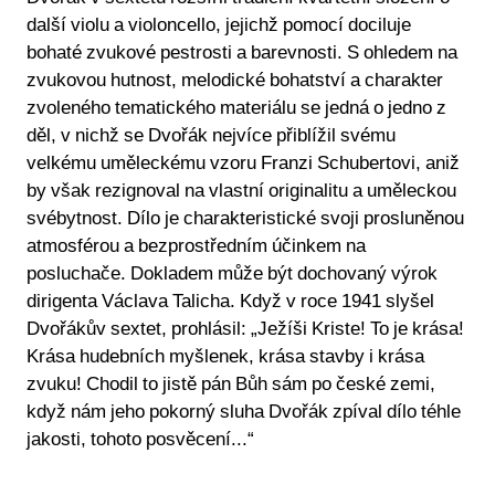
další violu a violoncello, jejichž pomocí dociluje
bohaté zvukové pestrosti a barevnosti. S ohledem na
zvukovou hutnost, melodické bohatství a charakter
zvoleného tematického materiálu se jedná o jedno z
děl, v nichž se Dvořák nejvíce přiblížil svému
velkému uměleckému vzoru Franzi Schubertovi, aniž
by však rezignoval na vlastní originalitu a uměleckou
svébytnost. Dílo je charakteristické svoji prosluněnou
atmosférou a bezprostředním účinkem na
posluchače. Dokladem může být dochovaný výrok
dirigenta Václava Talicha. Když v roce 1941 slyšel
Dvořákův sextet, prohlásil: „Ježíši Kriste! To je krása!
Krása hudebních myšlenek, krása stavby i krása
zvuku! Chodil to jistě pán Bůh sám po české zemi,
když nám jeho pokorný sluha Dvořák zpíval dílo téhle
jakosti, tohoto posvěcení...“