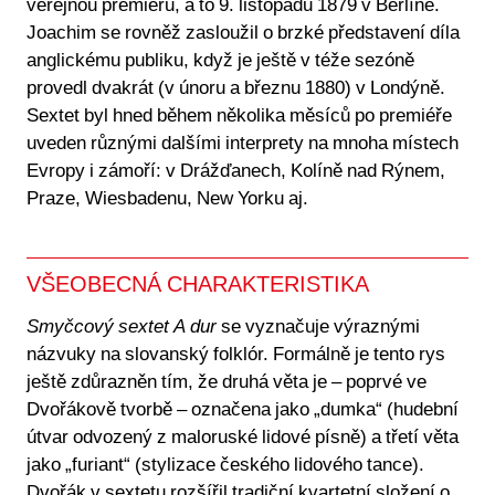
veřejnou premiéru, a to 9. listopadu 1879 v Berlíně.
Joachim se rovněž zasloužil o brzké představení díla
anglickému publiku, když je ještě v téže sezóně
provedl dvakrát (v únoru a březnu 1880) v Londýně.
Sextet byl hned během několika měsíců po premiéře
uveden různými dalšími interprety na mnoha místech
Evropy i zámoří: v Drážďanech, Kolíně nad Rýnem,
Praze, Wiesbadenu, New Yorku aj.
VŠEOBECNÁ CHARAKTERISTIKA
Smyčcový sextet A dur
se vyznačuje výraznými
názvuky na slovanský folklór. Formálně je tento rys
ještě zdůrazněn tím, že druhá věta je – poprvé ve
Dvořákově tvorbě – označena jako „dumka“ (hudební
útvar odvozený z maloruské lidové písně) a třetí věta
jako „furiant“ (stylizace českého lidového tance).
Dvořák v sextetu rozšířil tradiční kvartetní složení o