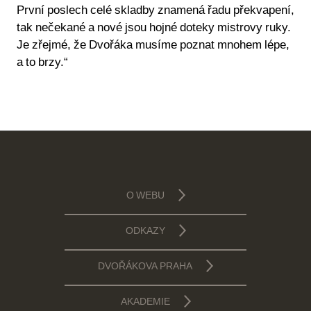
První poslech celé skladby znamená řadu překvapení,
tak nečekané a nové jsou hojné doteky mistrovy ruky.
Je zřejmé, že Dvořáka musíme poznat mnohem lépe,
a to brzy.“
O WEBU
ODKAZY
DVOŘÁKOVA PRAHA
AKADEMIE