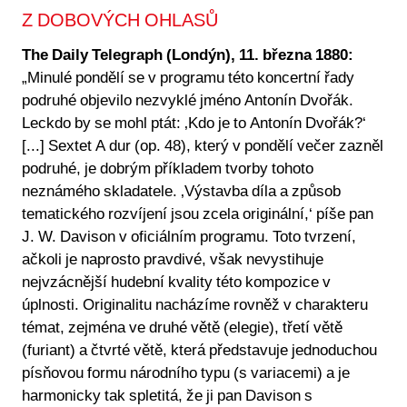
Z DOBOVÝCH OHLASŮ
The Daily Telegraph (Londýn), 11. března 1880:
„Minulé pondělí se v programu této koncertní řady
podruhé objevilo nezvyklé jméno Antonín Dvořák.
Leckdo by se mohl ptát: ‚Kdo je to Antonín Dvořák?‘
[...] Sextet A dur (op. 48), který v pondělí večer zazněl
podruhé, je dobrým příkladem tvorby tohoto
neznámého skladatele. ‚Výstavba díla a způsob
tematického rozvíjení jsou zcela originální,‘ píše pan
J. W. Davison v oficiálním programu. Toto tvrzení,
ačkoli je naprosto pravdivé, však nevystihuje
nejvzácnější hudební kvality této kompozice v
úplnosti. Originalitu nacházíme rovněž v charakteru
témat, zejména ve druhé větě (elegie), třetí větě
(furiant) a čtvrté větě, která představuje jednoduchou
písňovou formu národního typu (s variacemi) a je
harmonicky tak spletitá, že ji pan Davison s