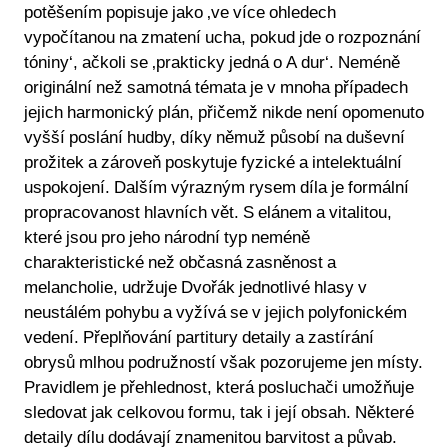
potěšením popisuje jako ‚ve více ohledech
vypočítanou na zmatení ucha, pokud jde o rozpoznání
tóniny‘, ačkoli se ‚prakticky jedná o A dur‘. Neméně
originální než samotná témata je v mnoha případech
jejich harmonický plán, přičemž nikde není opomenuto
vyšší poslání hudby, díky němuž působí na duševní
prožitek a zároveň poskytuje fyzické a intelektuální
uspokojení. Dalším výrazným rysem díla je formální
propracovanost hlavních vět. S elánem a vitalitou,
které jsou pro jeho národní typ neméně
charakteristické než občasná zasněnost a
melancholie, udržuje Dvořák jednotlivé hlasy v
neustálém pohybu a vyžívá se v jejich polyfonickém
vedení. Přeplňování partitury detaily a zastírání
obrysů mlhou podružností však pozorujeme jen místy.
Pravidlem je přehlednost, která posluchači umožňuje
sledovat jak celkovou formu, tak i její obsah. Některé
detaily dílu dodávají znamenitou barvitost a půvab.