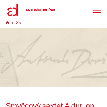
Dílo
Smyčcový sextet A dur, op.