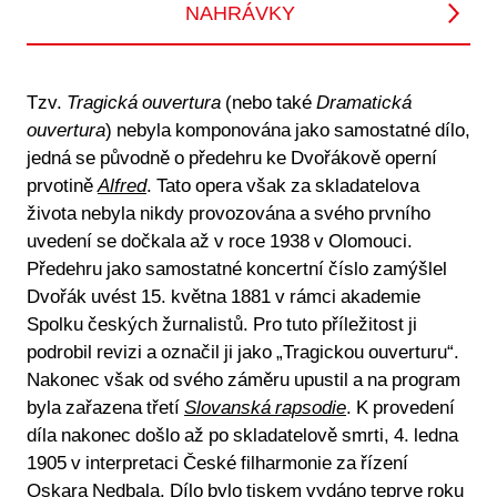
NAHRÁVKY
Tzv.
Tragická ouvertura
(nebo také
Dramatická
ouvertura
) nebyla komponována jako samostatné dílo,
jedná se původně o předehru ke Dvořákově operní
prvotině
Alfred
. Tato opera však za skladatelova
života nebyla nikdy provozována a svého prvního
uvedení se dočkala až v roce 1938 v Olomouci.
Předehru jako samostatné koncertní číslo zamýšlel
Dvořák uvést 15. května 1881 v rámci akademie
Spolku českých žurnalistů. Pro tuto příležitost ji
podrobil revizi a označil ji jako „Tragickou ouverturu“.
Nakonec však od svého záměru upustil a na program
byla zařazena třetí
Slovanská rapsodie
. K provedení
díla nakonec došlo až po skladatelově smrti, 4. ledna
1905 v interpretaci České filharmonie za řízení
Oskara Nedbala
. Dílo bylo tiskem vydáno teprve roku