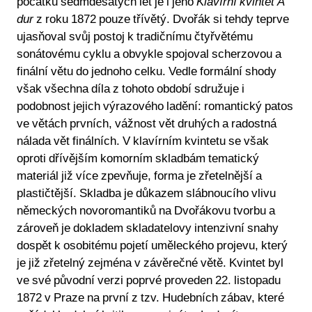
počátku sedmdesátých let je i jeho
Klavírní kvintet A
dur
z roku 1872 pouze třívětý. Dvořák si tehdy teprve
ujasňoval svůj postoj k tradičnímu čtyřvětému
sonátovému cyklu a obvykle spojoval scherzovou a
finální větu do jednoho celku. Vedle formální shody
však všechna díla z tohoto období sdružuje i
podobnost jejich výrazového ladění: romantický patos
ve větách prvních, vážnost vět druhých a radostná
nálada vět finálních. V klavírním kvintetu se však
oproti dřívějším komorním skladbám tematický
materiál již více zpevňuje, forma je zřetelnější a
plastičtější. Skladba je důkazem slábnoucího vlivu
německých novoromantiků na Dvořákovu tvorbu a
zároveň je dokladem skladatelovy intenzivní snahy
dospět k osobitému pojetí uměleckého projevu, který
je již zřetelný zejména v závěrečné větě. Kvintet byl
ve své původní verzi poprvé proveden 22. listopadu
1872 v Praze na první z tzv. Hudebních zábav, které