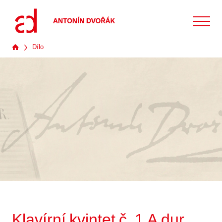
Dílo
Klavírní kvintet č. 1 A dur,