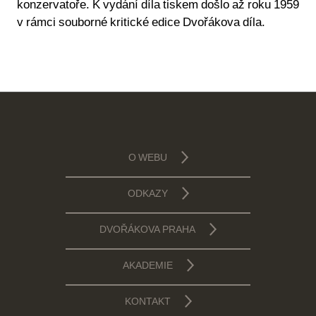
konzervatoře. K vydání díla tiskem došlo až roku 1959
v rámci souborné kritické edice Dvořákova díla.
O WEBU
ODKAZY
DVOŘÁKOVA PRAHA
AKADEMIE
KONTAKT