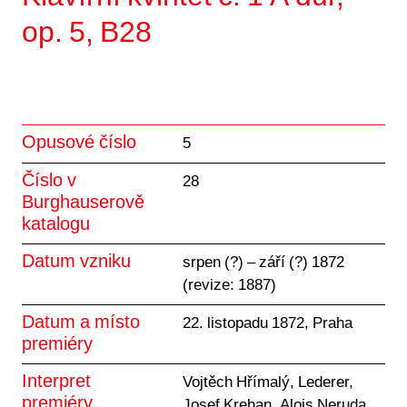
op. 5, B28
Opusové číslo
5
Číslo v
28
Burghauserově
katalogu
Datum vzniku
srpen (?) – září (?) 1872
(revize: 1887)
Datum a místo
22. listopadu 1872, Praha
premiéry
Interpret
Vojtěch Hřímalý, Lederer,
premiéry
Josef Krehan, Alois Neruda,