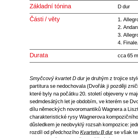
Základní tónina
D dur
Části / věty
1. Allegr
2. Andan
3. Allegr
4. Finale
Durata
cca 65 m
Smyčcový kvartet D dur
je druhým z trojice sty
partitura se nedochovala (Dvořák ji později znič
které byly na počátku 20. století objeveny v ma
sedmdesátých let je obdobím, ve kterém se Dvoř
dílu německých novoromantiků Wagnera a Lisz
charakteristické rysy Wagnerova kompozičního 
důsledkem je neobvyklý rozsah kompozice: jedná
rozdíl od předchozího
Kvartetu B dur
se však te