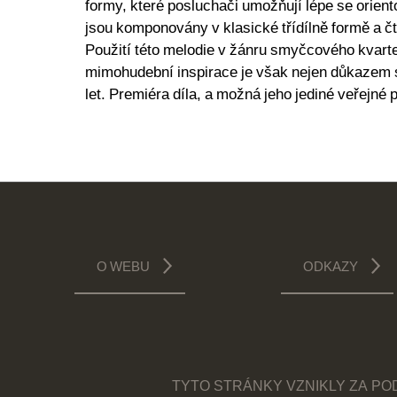
formy, které posluchači umožňují lépe se orient
jsou komponovány v klasické třídílně formě a č
Použití této melodie v žánru smyčcového kvarte
mimohudební inspirace je však nejen důkazem s
let. Premiéra díla, a možná jeho jediné veřejné 
O WEBU
ODKAZY
TYTO STRÁNKY VZNIKLY ZA P