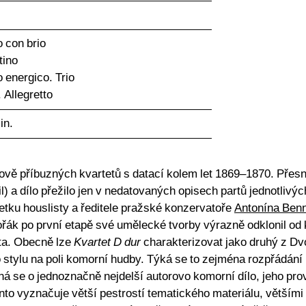
o con brio
tino
o energico. Trio
. Allegretto
in.
lově příbuzných kvartetů s datací kolem let 1869–1870. Přesn
il) a dílo přežilo jen v nedatovaných opisech partů jednotlivýc
jetku houslisty a ředitele pražské konzervatoře
Antonína Ben
ák po první etapě své umělecké tvorby výrazně odklonil od 
ta. Obecně lze
Kvartet D dur
charakterizovat jako druhý z Dv
stylu na poli komorní hudby. Týká se to zejména rozpřádání 
 se o jednoznačně nejdelší autorovo komorní dílo, jeho pro
nto vyznačuje větší pestrostí tematického materiálu, většími