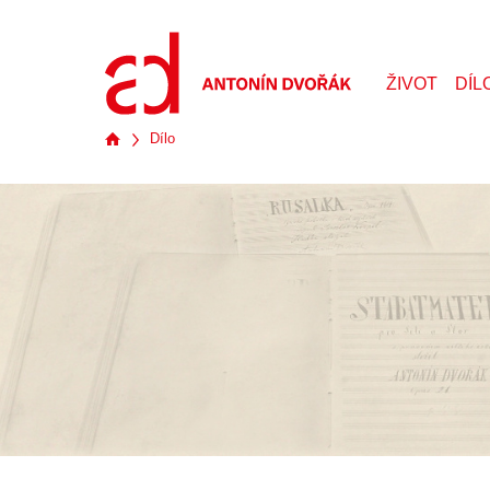
ŽIVOT
DÍL
Dílo