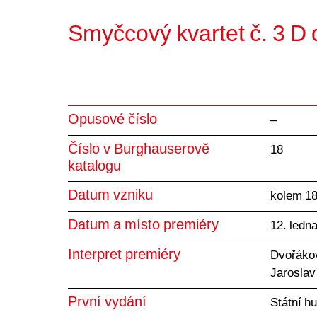
Smyčcový kvartet č. 3 D 
Opusové číslo
–
Číslo v Burghauserově
18
katalogu
Datum vzniku
kolem 1
Datum a místo premiéry
12. ledn
Interpret premiéry
Dvořákovo
Jaroslav
První vydání
Státní h