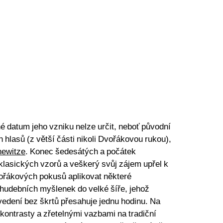
é datum jeho vzniku nelze určit, neboť původní
h hlasů (z větší části nikoli Dvořákovou rukou),
newitze
. Konec šedesátých a počátek
klasických vzorů a veškerý svůj zájem upřel k
ořákových pokusů aplikovat některé
hudebních myšlenek do velké šíře, jehož
vedení bez škrtů přesahuje jednu hodinu. Na
 kontrasty a zřetelnými vazbami na tradiční