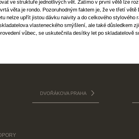
ovat ve struktuře jednotlivých vět. Zatímo v první větě lze r
tvrtá věta je rondo. Pozoruhodným faktem je, že ve třetí vě
tu nelze upřít jistou dávku naivity a do celkového stylového
kladatelova vlasteneckého smýšlení, ale také důsledkem zjit
provedení vůbec, se uskutečnila desítky let po skladatelově s
DVOŘÁKOVA PRAHA
ODPORY