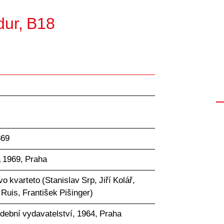
dur, B18
869
a 1969, Praha
 kvarteto (Stanislav Srp, Jiří Kolář,
 Ruis, František Pišinger)
udební vydavatelství, 1964, Praha