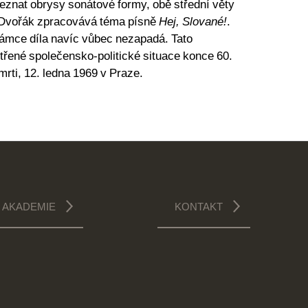
ozeznat obrysy sonátové formy, obě střední věty
tě Dvořák zpracovává téma písně
Hej, Slované!
.
 rámce díla navíc vůbec nezapadá. Tato
řené společensko-politické situace konce 60.
mrti, 12. ledna 1969 v Praze.
AKADEMIE
KONTAKT