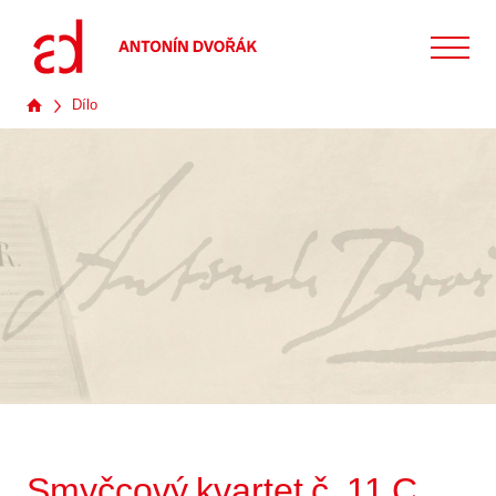
Dílo
Smyčcový kvartet č. 11 C