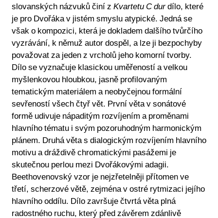
slovanských názvuků činí z
Kvartetu C dur
dílo, které
je pro Dvořáka v jistém smyslu atypické. Jedná se
však o kompozici, která je dokladem dalšího tvůrčího
vyzrávání, k němuž autor dospěl, a lze ji bezpochyby
považovat za jeden z vrcholů jeho komorní tvorby.
Dílo se vyznačuje klasickou uměřeností a velkou
myšlenkovou hloubkou, jasně profilovaným
tematickým materiálem a neobyčejnou formální
sevřeností všech čtyř vět. První věta v sonátové
formě udivuje nápaditým rozvíjením a proměnami
hlavního tématu i svým pozoruhodným harmonickým
plánem. Druhá věta s dialogickým rozvíjením hlavního
motivu a dráždivě chromatickými pasážemi je
skutečnou perlou mezi Dvořákovými adagii.
Beethovenovský vzor je nejzřetelněji přítomen ve
třetí, scherzové větě, zejména v ostré rytmizaci jejího
hlavního oddílu. Dílo završuje čtvrtá věta plná
radostného ruchu, který před závěrem zdánlivě