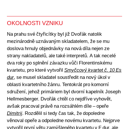
OKOLNOSTI VZNIKU
Na prahu své čtyřicítky byl již Dvořák natolik
mezinárodně uznávaným skladatelem, že se mu
doslova hrnuly objednávky na nová díla nejen ze
strany nakladatelů, ale také interpretů. A tak necelé
dva roky po splnění závazku vůči Florentinskému
kvartetu, pro které vytvořil
Smyčcový kvartet č. 10 Es
dur
, se musel skladatel soustředit na nový úkol v
oblasti kvartetního žánru. Tentokrát pro komorní
sdružení, jehož primáriem byl dvorní kapelník Joseph
Hellmesberger. Dvořák chtěl co nejdříve vyhovět,
avšak pracoval právě na rozsáhlém díle – opeře
Dimitrij
. Rozdělil si tedy čas tak, že dopoledne
věnoval opeře a odpoledne novému kvartetu. Nejprve
vytvořil
první větu zamýšleného kvartetu v F dur
, ale