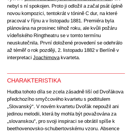
nebyl s ní spokojen. Proto ji odložil a začal psát úplně
novou kompozici, tentokrát v tónině C dur, na které
pracoval v říjnu a v listopadu 1881. Premiéra byla
plánována na prosinec téhož roku, ale kvůli požáru
vídeňského Ringtheatru se v tomto termínu
neuskutečnila. První doložené provedení se odehrálo
až téměř o rok později, 2. listopadu 1882 v Berlíně v
interpretaci
Joachimova
kvarteta.
CHARAKTERISTIKA
Hudba tohoto díla se zcela zásadně liší od Dvořákova
předchozího smyčcového kvartetu s podtitulem
„Slovanský“. V novém kvartetu Dvořák nepoužil ani
jedinou melodii, která by mohla být považována za
„slovanskou“, pro svoji inspiraci se obrátil spíše k
beethovenovsko-schubertovskému vzoru. Absence