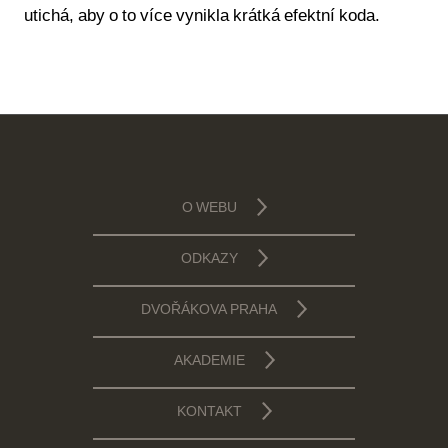
utichá, aby o to více vynikla krátká efektní koda.
O WEBU
ODKAZY
DVOŘÁKOVA PRAHA
AKADEMIE
KONTAKT