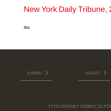
New York Daily Tribune, 
tba
O WEBU
ODKAZY
TYTO STRÁNKY VZNIKLY ZA P