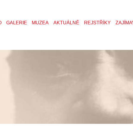
O
GALERIE
MUZEA
AKTUÁLNĚ
REJSTŘÍKY
ZAJÍMA