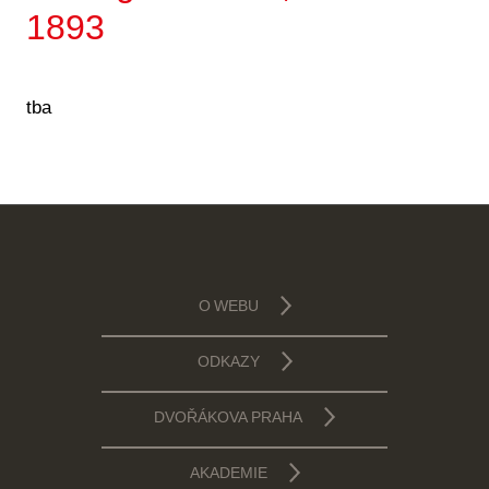
1893
tba
O WEBU
ODKAZY
DVOŘÁKOVA PRAHA
AKADEMIE