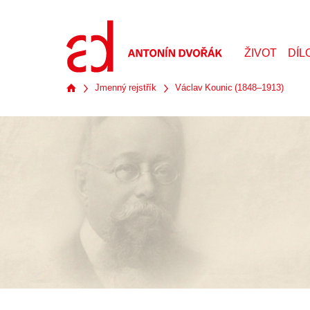
ŽIVOT
DÍL
Jmenný rejstřík
Václav Kounic (1848–1913)