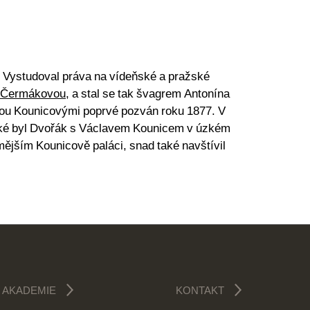
. Vystudoval práva na vídeňské a pražské
u Čermákovou
, a stal se tak švagrem Antonína
kou Kounicovými poprvé pozván roku 1877. V
soké byl Dvořák s Václavem Kounicem v úzkém
ějším Kounicově paláci, snad také navštívil
AKADEMIE
KONTAKT