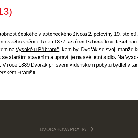
13)
obnost českého vlasteneckého života 2. poloviny 19. století
m Zemského sněmu. Roku 1877 se oženil s herečkou
Josefino
mkem na
Vysoké u Příbramě
, kam byl Dvořák se svojí manžel
se starším stavením a upravil je na své letní sídlo. Na Vy
 V roce 1889 Dvořák při svém vídeňském pobytu bydlel v tam
erském Hradišti.
DVOŘÁKOVA PRAHA