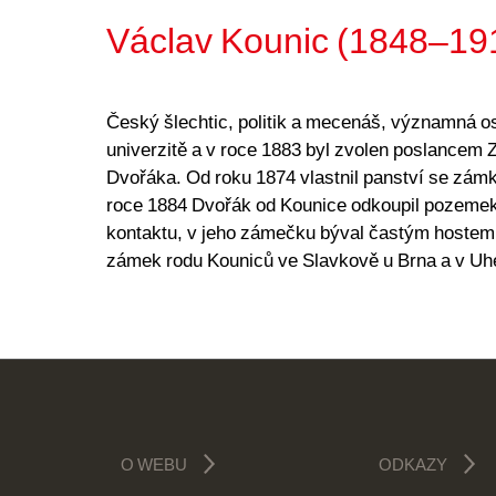
Václav Kounic (1848–19
Český šlechtic, politik a mecenáš, významná os
univerzitě a v roce 1883 byl zvolen poslance
Dvořáka. Od roku 1874 vlastnil panství se zá
roce 1884 Dvořák od Kounice odkoupil pozemek 
kontaktu, v jeho zámečku býval častým hostem.
zámek rodu Kouniců ve Slavkově u Brna a v Uh
O WEBU
ODKAZY