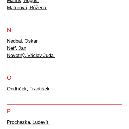
Manns, August
Maturová, Růžena
N
Nedbal, Oskar
Neff, Jan
Novotný, Václav Juda
O
Ondříček, František
P
Procházka, Ludevít