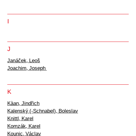
I
J
Janáček, Leoš
Joachim, Joseph
K
Kà
an, Jindřich
Kalenský (-Schnabel), Boleslav
Knittl, Karel
Komzák, Karel
Kounic, Václav