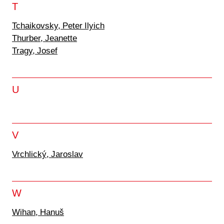
T
Tchaikovsky, Peter Ilyich
Thurber, Jeanette
Tragy, Josef
U
V
Vrchlický, Jaroslav
W
Wihan, Hanuš