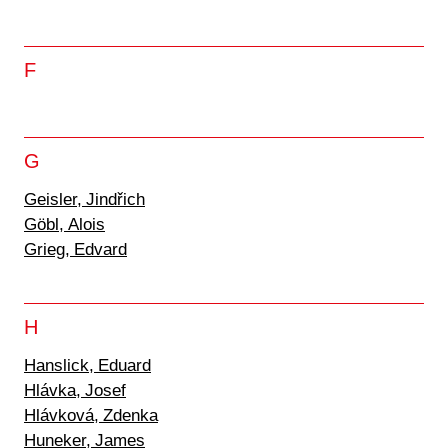
F
G
Geisler, Jindřich
Göbl, Alois
Grieg, Edvard
H
Hanslick, Eduard
Hlávka, Josef
Hlávková, Zdenka
Huneker, James