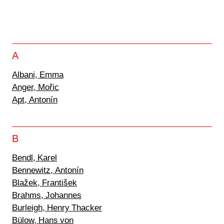
A
Albani, Emma
Anger, Mořic
Apt, Antonín
B
Bendl, Karel
Bennewitz, Antonín
Blažek, František
Brahms, Johannes
Burleigh, Henry Thacker
Bülow, Hans von