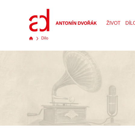
ŽIVOT
DÍL
Dílo