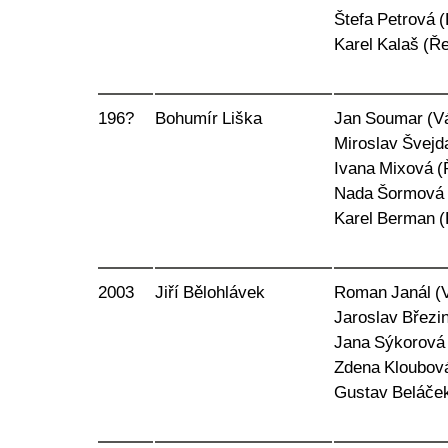
Štefa Petrová 
Karel Kalaš (Ře
196?
Bohumír Liška
Jan Soumar (V
Miroslav Švejd
Ivana Mixová (
Nada Šormová 
Karel Berman (
2003
Jiří Bělohlávek
Roman Janál (
Jaroslav Březin
Jana Sýkorová
Zdena Kloubov
Gustav Beláček