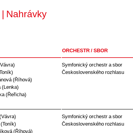
6 | Nahrávky
ORCHESTR / SBOR
(Vávra)
Symfonický orchestr a sbor
Toník)
Československého rozhlasu
ánová (Říhová)
 (Lenka)
ka (Řeřicha)
(Vávra)
Symfonický orchestr a sbor
 (Toník)
Československého rozhlasu
íková (Říhová)