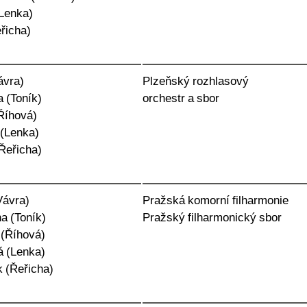
(Lenka)
řicha)
ávra)
Plzeňský rozhlasový
a (Toník)
orchestr a sbor
Říhová)
(Lenka)
Řeřicha)
Vávra)
Pražská komorní filharmonie
a (Toník)
Pražský filharmonický sbor
 (Říhová)
á (Lenka)
 (Řeřicha)