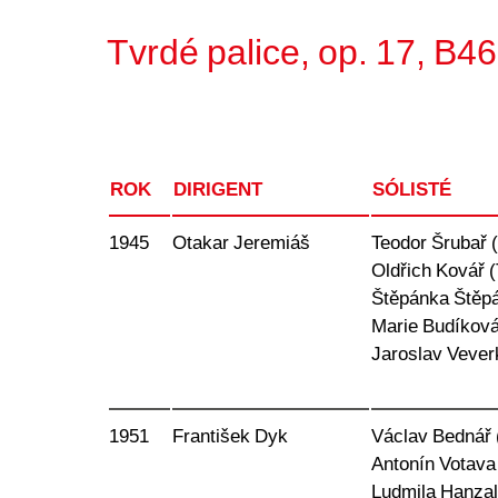
Tvrdé palice, op. 17, B4
ROK
DIRIGENT
SÓLISTÉ
1945
Otakar Jeremiáš
Teodor Šrubař 
Oldřich Kovář (
Štěpánka Štěp
Marie Budíková
Jaroslav Vever
1951
František Dyk
Václav Bednář 
Antonín Votava
Ludmila Hanzal