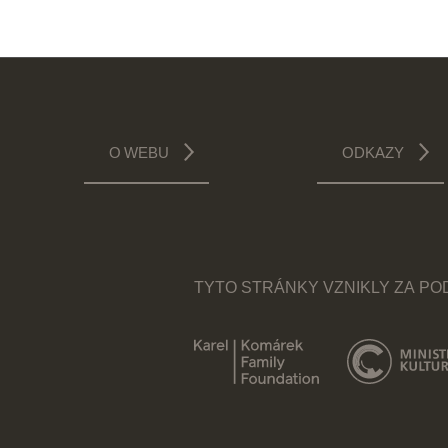
O WEBU
ODKAZY
TYTO STRÁNKY VZNIKLY ZA P