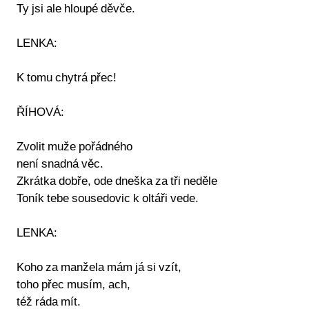
Ty jsi ale hloupé děvče.
LENKA:
K tomu chytrá přec!
ŘÍHOVÁ:
Zvolit muže pořádného
není snadná věc.
Zkrátka dobře, ode dneška za tři neděle
Toník tebe sousedovic k oltáři vede.
LENKA:
Koho za manžela mám já si vzít,
toho přec musím, ach,
též ráda mít.