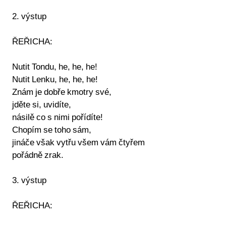
2. výstup
ŘEŘICHA:
Nutit Tondu, he, he, he!
Nutit Lenku, he, he, he!
Znám je dobře kmotry své,
jděte si, uvidíte,
násilě co s nimi pořídíte!
Chopím se toho sám,
jináče však vytřu všem vám čtyřem
pořádně zrak.
3. výstup
ŘEŘICHA: