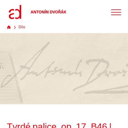
Dílo
Tvrdé palice, op. 17, B46 |