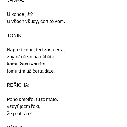
VÁVRA:
U konce již?
U všech všudy, čert tě vem.
TONÍK:
Napřed ženu, teď zas čerta;
zbytečně se namáháte;
komu ženu vnutíte,
tomu tím už čerta dáte.
ŘEŘICHA:
Pane kmotře, tu to máte,
vždyť jsem řekl,
že prohráte!