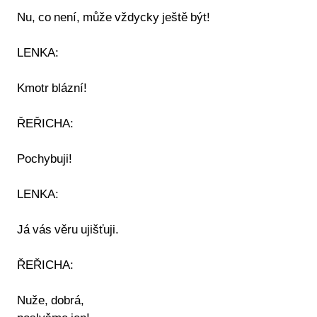
Nu, co není, může vždycky ještě být!
LENKA:
Kmotr blázní!
ŘEŘICHA:
Pochybuji!
LENKA:
Já vás věru ujišťuji.
ŘEŘICHA:
Nuže, dobrá,