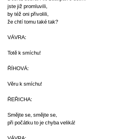
jste již promluvili,
by též oni přivolili,
že chtí tomu také tak?
VÁVRA:
Totě k smíchu!
ŘÍHOVÁ:
Věru k smíchu!
ŘEŘICHA:
Smějte se, smějte se,
při počátku to je chyba veliká!
VÁVRA: