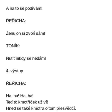
A na to se podívám!
ŘEŘICHA:
Ženu on si zvolí sám!
TONÍK:
Nutit nikdy se nedám!
4. výstup
ŘEŘICHA:
Ha, ha! Ha, ha!
Teď to kmotříček už ví!
Hned se také kmotra o tom přesvědčí.