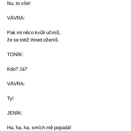
Nu, to víte!
VÁVRA:
Pak mi něco kvůli učiníš,
že se totiž ihned oženíš.
TONÍK:
Kdo? Já?
VÁVRA:
Ty!
JENÍK:
Ha, ha, ha, smích mě popadá!