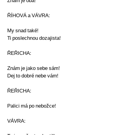
Znám je oba!
ŘÍHOVÁ a VÁVRA:
My snad také!
Ti poslechnou dozajista!
ŘEŘICHA:
Znám je jako sebe sám!
Dej to dobré nebe vám!
ŘEŘICHA:
Palici má po nebožce!
VÁVRA: