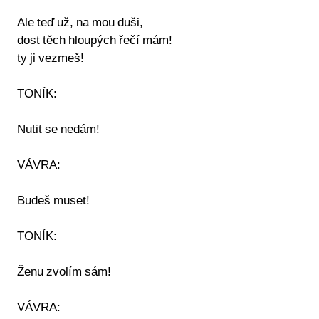
Ale teď už, na mou duši,
dost těch hloupých řečí mám!
ty ji vezmeš!
TONÍK:
Nutit se nedám!
VÁVRA:
Budeš muset!
TONÍK:
Ženu zvolím sám!
VÁVRA: