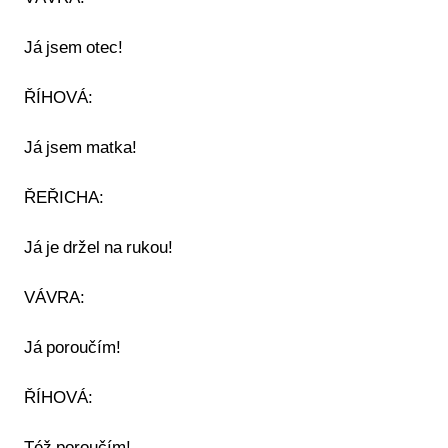
Já jsem otec!
ŘÍHOVÁ:
Já jsem matka!
ŘEŘICHA:
Já je držel na rukou!
VÁVRA:
Já poroučím!
ŘÍHOVÁ: