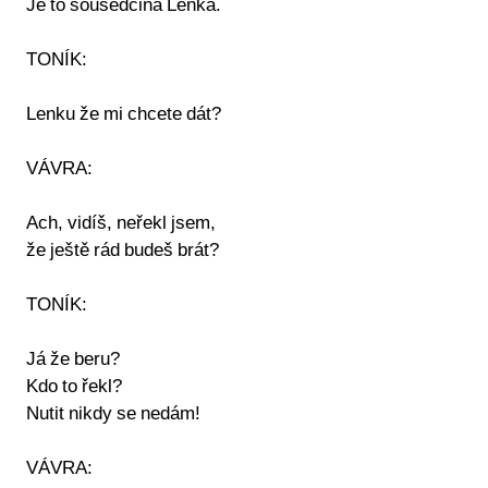
Je to sousedčina Lenka.
TONÍK:
Lenku že mi chcete dát?
VÁVRA:
Ach, vidíš, neřekl jsem,
že ještě rád budeš brát?
TONÍK:
Já že beru?
Kdo to řekl?
Nutit nikdy se nedám!
VÁVRA: