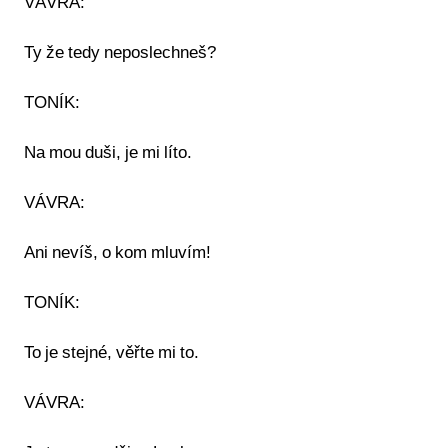
VÁVRA:
Ty že tedy neposlechneš?
TONÍK:
Na mou duši, je mi líto.
VÁVRA:
Ani nevíš, o kom mluvím!
TONÍK:
To je stejné, věřte mi to.
VÁVRA: