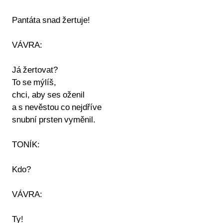
Pantáta snad žertuje!
VÁVRA:
Já žertovat?
To se mýlíš,
chci, aby ses oženil
a s nevěstou co nejdříve
snubní prsten vyměnil.
TONÍK:
Kdo?
VÁVRA:
Ty!