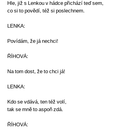
Hle, již s Lenkou v hádce přichází teď sem,
co si to povědí, též si poslechnem.
LENKA:
Povídám, že já nechci!
ŘÍHOVÁ:
Na tom dost, že to chci já!
LENKA:
Kdo se vdává, ten též volí,
tak se mně to aspoň zdá.
ŘÍHOVÁ: