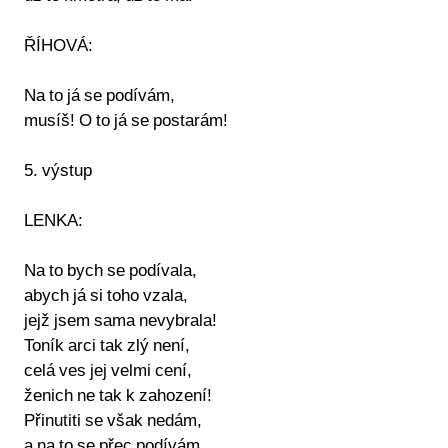
ŘÍHOVÁ:
Na to já se podívám,
musíš! O to já se postarám!
5. výstup
LENKA:
Na to bych se podívala,
abych já si toho vzala,
jejž jsem sama nevybrala!
Toník arci tak zlý není,
celá ves jej velmi cení,
ženich ne tak k zahození!
Přinutiti se však nedám,
a na to se přec podívám,