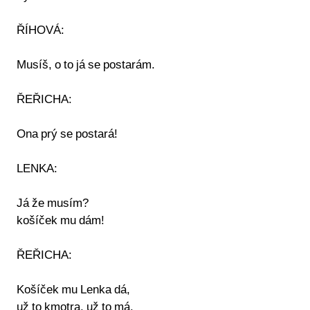
ŘÍHOVÁ:
Musíš, o to já se postarám.
ŘEŘICHA:
Ona prý se postará!
LENKA:
Já že musím?
košíček mu dám!
ŘEŘICHA:
Košíček mu Lenka dá,
už to kmotra, už to má.