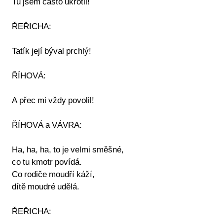
Tu jsem často ukrotil!
ŘEŘICHA:
Tatík její býval prchlý!
ŘÍHOVÁ:
A přec mi vždy povolil!
ŘÍHOVÁ a VÁVRA:
Ha, ha, ha, to je velmi směšné,
co tu kmotr povídá.
Co rodiče moudří káží,
dítě moudré udělá.
ŘEŘICHA: