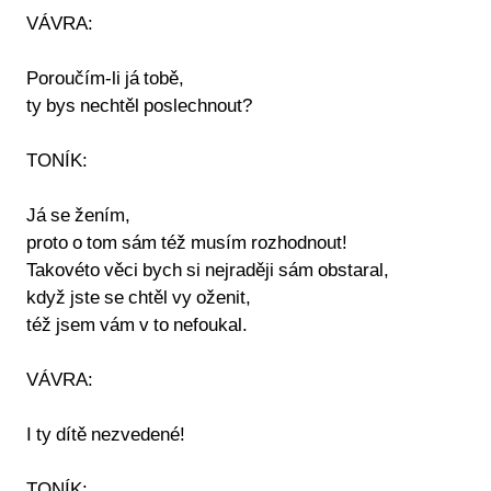
VÁVRA:
Poroučím-li já tobě,
ty bys nechtěl poslechnout?
TONÍK:
Já se žením,
proto o tom sám též musím rozhodnout!
Takovéto věci bych si nejraději sám obstaral,
když jste se chtěl vy oženit,
též jsem vám v to nefoukal.
VÁVRA:
I ty dítě nezvedené!
TONÍK: