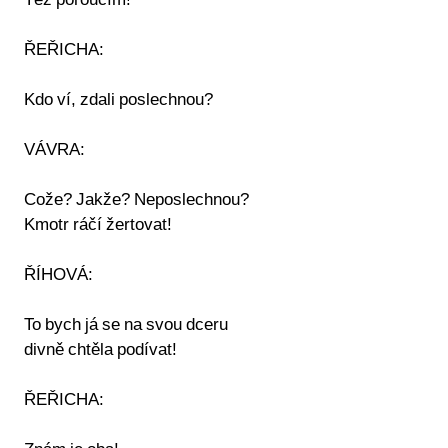
Též poroučím!
ŘEŘICHA:
Kdo ví, zdali poslechnou?
VÁVRA:
Cože? Jakže? Neposlechnou?
Kmotr ráčí žertovat!
ŘÍHOVÁ:
To bych já se na svou dceru
divně chtěla podívat!
ŘEŘICHA: