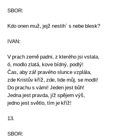
SBOR:
Kdo onen muž, jejž nestih´ s nebe blesk?
IVAN:
V prach země padni, z kterého jsi vstala,
ó, modlo zlatá, kove bídný, podlý!
Čas, aby zář pravého slunce vzplála,
zde Kristův kříž, zde, lide můj, se modli!
Do prachu s vámi! Jeden jest bůh!
Jedna jest pravda, jíž spějem výš,
jedno jest světlo, tím je kříž!
13.
SBOR: