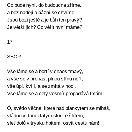
Co bude nyní, do budoucna zříme,
a bez nadějí a bázní se chvíme.
Jsou bozi ještě a je bůh ten pravý?
Je větší jich? Co věřit nyní máme?
17.
SBOR:
Vše láme se a bortí v chaos tmavý,
a vše se v propast plnou stínu noří,
vše úpí, kvílí, a se zmítá v noci.
Vše láme se a celý vesmír propadává tmám!
Ó, světlo věčné, které nad blankytem se miháš,
vládnouc tam zlatým slunce štítem,
sleť dolů v trysku hbitém, osviť cestu nám!