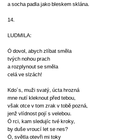
a socha padla jako bleskem sklána.
14.
LUDMILA:
Ó dovol, abych zlíbat směla
tvých nohou prach
a rozplynout se směla
celá ve slzách!
Kdo´s, muži svatý, úcta hrozná
mne nutí kleknout před tebou,
však otce v tom zrak v tobě pozná,
jenž vlídnost pojí s velebou.
Ó rci, kam sledujíc tvé kroky,
by duše vroucí let se nes?
Ó, světla otevři mi toky