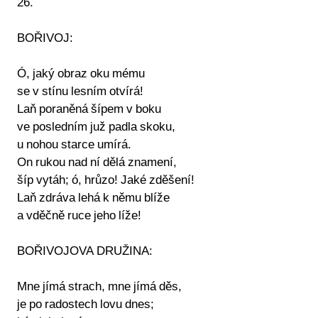
26.
BOŘIVOJ:
Ó, jaký obraz oku mému
se v stínu lesním otvírá!
Laň poraněná šípem v boku
ve posledním juž padla skoku,
u nohou starce umírá.
On rukou nad ní dělá znamení,
šíp vytáh; ó, hrůzo! Jaké zděšení!
Laň zdráva lehá k němu blíže
a vděčně ruce jeho líže!
BOŘIVOJOVA DRUŽINA:
Mne jímá strach, mne jímá děs,
je po radostech lovu dnes;