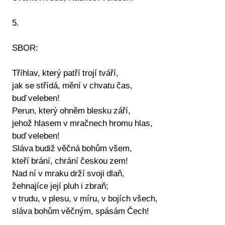
5.
SBOR:
Tříhlav, který patří trojí tváří,
jak se střídá, mění v chvatu čas,
buď veleben!
Perun, který ohněm blesku září,
jehož hlasem v mračnech hromu hlas,
buď veleben!
Sláva budiž věčná bohům všem,
kteří brání, chrání českou zem!
Nad ní v mraku drží svoji dlaň,
žehnajíce její pluh i zbraň;
v trudu, v plesu, v míru, v bojích všech,
sláva bohům věčným, spásám Čech!