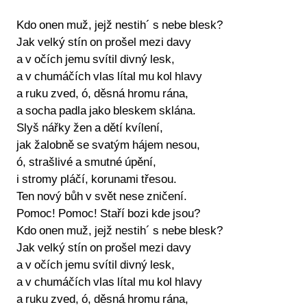
Kdo onen muž, jejž nestih´ s nebe blesk?
Jak velký stín on prošel mezi davy
a v očích jemu svítil divný lesk,
a v chumáčích vlas lítal mu kol hlavy
a ruku zved, ó, děsná hromu rána,
a socha padla jako bleskem sklána.
Slyš nářky žen a dětí kvílení,
jak žalobně se svatým hájem nesou,
ó, strašlivé a smutné úpění,
i stromy pláčí, korunami třesou.
Ten nový bůh v svět nese zničení.
Pomoc! Pomoc! Staří bozi kde jsou?
Kdo onen muž, jejž nestih´ s nebe blesk?
Jak velký stín on prošel mezi davy
a v očích jemu svítil divný lesk,
a v chumáčích vlas lítal mu kol hlavy
a ruku zved, ó, děsná hromu rána,