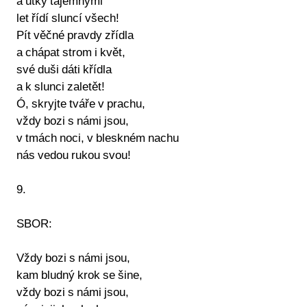
a útky tajemnými
let řídí sluncí všech!
Pít věčné pravdy zřídla
a chápat strom i květ,
své duši dáti křídla
a k slunci zaletět!
Ó, skryjte tváře v prachu,
vždy bozi s námi jsou,
v tmách noci, v bleskném nachu
nás vedou rukou svou!
9.
SBOR:
Vždy bozi s námi jsou,
kam bludný krok se šine,
vždy bozi s námi jsou,