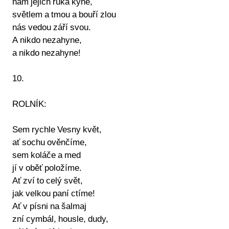
nám jejich ruka kyne,
světlem a tmou a bouří zlou
nás vedou září svou.
A nikdo nezahyne,
a nikdo nezahyne!
10.
ROLNÍK:
Sem rychle Vesny květ,
ať sochu ověnčíme,
sem koláče a med
jí v oběť položíme.
Ať zví to celý svět,
jak velkou paní ctíme!
Ať v písni na šalmaj
zní cymbál, housle, dudy,