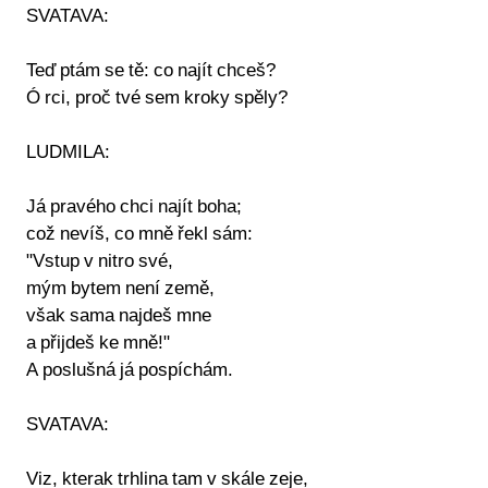
SVATAVA:
Teď ptám se tě: co najít chceš?
Ó rci, proč tvé sem kroky spěly?
LUDMILA:
Já pravého chci najít boha;
což nevíš, co mně řekl sám:
"Vstup v nitro své,
mým bytem není země,
však sama najdeš mne
a přijdeš ke mně!"
A poslušná já pospíchám.
SVATAVA:
Viz, kterak trhlina tam v skále zeje,