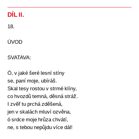
DÍL II.
18.
ÚVOD
SVATAVA:
Ó, v jaké šeré lesní stíny
se, paní moje, ubíráš.
Skal tesy rostou v strmé klíny,
co hvozdů temná, děsná stráž.
I zvěř tu prchá zděšená,
jen v skalách mluví ozvěna,
ó srdce moje hrůza chvátí,
ne, s tebou nepůjdu více dál!