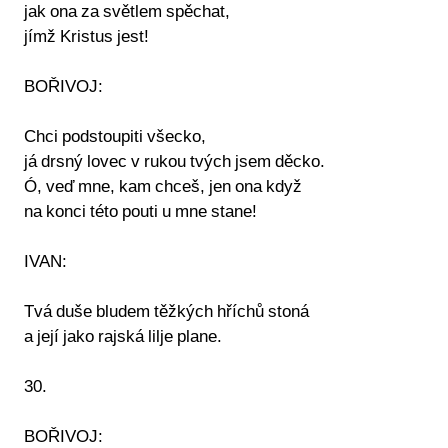
jak ona za světlem spěchat,
jímž Kristus jest!
BOŘIVOJ:
Chci podstoupiti všecko,
já drsný lovec v rukou tvých jsem děcko.
Ó, veď mne, kam chceš, jen ona když
na konci této pouti u mne stane!
IVAN:
Tvá duše bludem těžkých hříchů stoná
a její jako rajská lilje plane.
30.
BOŘIVOJ: