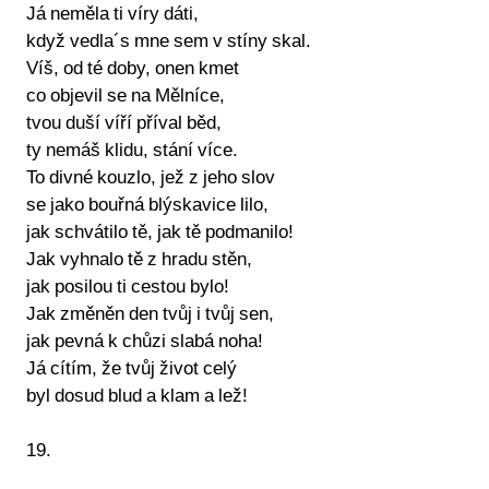
Já neměla ti víry dáti,
když vedla´s mne sem v stíny skal.
Víš, od té doby, onen kmet
co objevil se na Mělníce,
tvou duší víří příval běd,
ty nemáš klidu, stání více.
To divné kouzlo, jež z jeho slov
se jako bouřná blýskavice lilo,
jak schvátilo tě, jak tě podmanilo!
Jak vyhnalo tě z hradu stěn,
jak posilou ti cestou bylo!
Jak změněn den tvůj i tvůj sen,
jak pevná k chůzi slabá noha!
Já cítím, že tvůj život celý
byl dosud blud a klam a lež!
19.