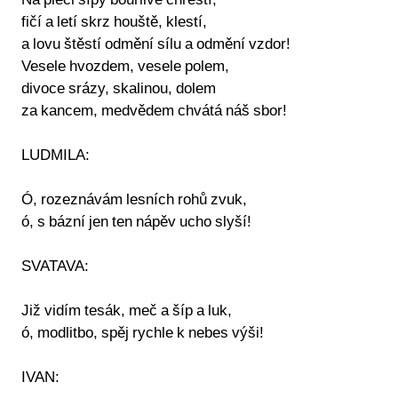
Na pleci šípy bouřlivě chřestí,
fičí a letí skrz houště, klestí,
a lovu štěstí odmění sílu a odmění vzdor!
Vesele hvozdem, vesele polem,
divoce srázy, skalinou, dolem
za kancem, medvědem chvátá náš sbor!
LUDMILA:
Ó, rozeznávám lesních rohů zvuk,
ó, s bázní jen ten nápěv ucho slyší!
SVATAVA:
Již vidím tesák, meč a šíp a luk,
ó, modlitbo, spěj rychle k nebes výši!
IVAN: