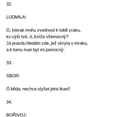
32.
LUDMILA:
Ó, kterak mohu zvednout k tobě zraku,
ku výši tvé, ó, kníže všemocný?
Já pravdu hledám zde, jež skryta v mraku,
a k tomu Ivan byl mi pomocný.
33.
SBOR:
Ó běda, nechce slyšet jeho lkaní!
34.
BOŘIVOJ: