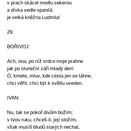
v prach skácel modlu sekerou
a dívka vedle spanilá
je velká kněžna Ludmila!
29.
BOŘIVOJ:
Ach, ona, po níž srdce moje prahne
jak po sluneční záři mladý den!
Ó, kmete, mluv, kde cesta jen se táhne,
chci věřit, chci být k světlu uveden.
IVAN:
Nu, tak se pokoř divům božím;
v tvou ruku, chceš-li, její složím,
však musíš bludů starých nechat,