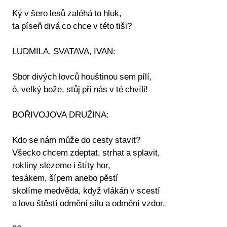
Ký v šero lesů zaléhá to hluk,
ta píseň divá co chce v této tiši?
LUDMILA, SVATAVA, IVAN:
Sbor divých lovců houštinou sem pílí,
ó, velký bože, stůj při nás v té chvíli!
BOŘIVOJOVA DRUŽINA:
Kdo se nám může do cesty stavit?
Všecko chcem zdeptat, strhat a splavit,
rokliny slezeme i štíty hor,
tesákem, šípem anebo pěstí
skolíme medvěda, když vlákán v scestí
a lovu štěstí odmění sílu a odmění vzdor.