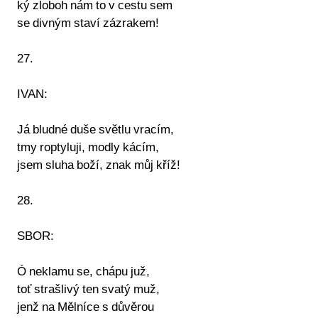
ký zloboh nám to v cestu sem
se divným staví zázrakem!
27.
IVAN:
Já bludné duše světlu vracím,
tmy roptyluji, modly kácím,
jsem sluha boží, znak můj kříž!
28.
SBOR:
Ó neklamu se, chápu juž,
toť strašlivý ten svatý muž,
jenž na Mělníce s důvěrou