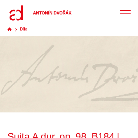
Dílo
Suita A dur, op. 98, B184 |