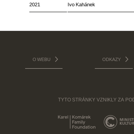
2021
Ivo Kahánek
O WEBU
ODKAZY
TYTO STRÁNKY VZNIKLY ZA P