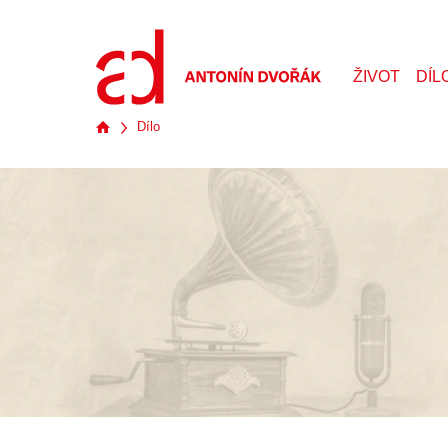
ŽIVOT
DÍL
Dílo