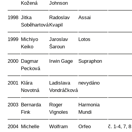
Kožená
Johnson
1998
Jitka
Radoslav
Assai
Soběhartová
Kvapil
1999
Michiyo
Jaroslav
Lotos
Keiko
Šaroun
2000
Dagmar
Irwin Gage
Supraphon
Pecková
2001
Klára
Ladislava
nevydáno
Novotná
Vondráčková
2003
Bernarda
Roger
Harmonia
Fink
Vignoles
Mundi
2004
Michelle
Wolfram
Orfeo
č. 1-4, 7, 8