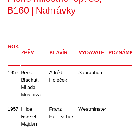
B160 | Nahrávky
ROK
ZPĚV
KLAVÍR
VYDAVATEL
POZNÁM
195?
Beno
Alfréd
Supraphon
Blachut,
Holeček
Milada
Musilová
1957
Hilde
Franz
Westminster
Rössel-
Holetschek
Majdan