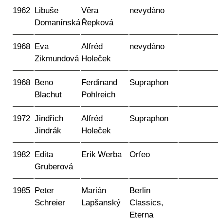
1962
Libuše
Věra
nevydáno
Domanínská
Řepková
1968
Eva
Alfréd
nevydáno
Zikmundová
Holeček
1968
Beno
Ferdinand
Supraphon
Blachut
Pohlreich
1972
Jindřich
Alfréd
Supraphon
Jindrák
Holeček
1982
Edita
Erik Werba
Orfeo
Gruberová
1985
Peter
Marián
Berlin
Schreier
Lapšanský
Classics,
Eterna