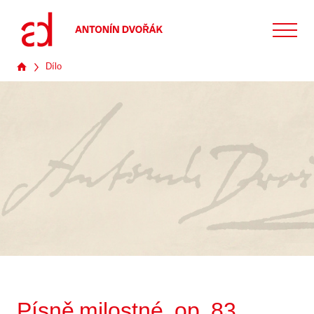
Dílo
Písně milostné, op. 83,