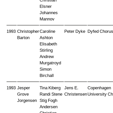
Christian
Elsner
Johannes
Mannov
1993
Christopher
Caroline
Peter Dyke
Dyfed Choru
Barton
Ashton
Elisabeth
Stirling
Andrew
Murgatroyd
Simon
Birchall
1993
Jesper
Tina Kiberg
Jens E.
Copenhagen
Grove
Randi Stene
Christensen
University Ch
Jorgensen
Stig Fogh
Andersen