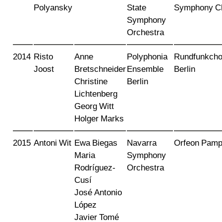
Polyansky
State
Symphony Ch
Symphony
Orchestra
2014
Risto
Anne
Polyphonia
Rundfunkcho
Joost
Bretschneider
Ensemble
Berlin
Christine
Berlin
Lichtenberg
Georg Witt
Holger Marks
2015
Antoni Wit
Ewa Biegas
Navarra
Orfeon Pamp
Maria
Symphony
Rodríguez-
Orchestra
Cusí
José Antonio
López
Javier Tomé