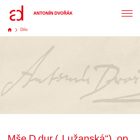
Dílo
Mše D dur („Lužanská“), op.