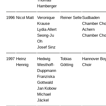
Thomas
Hamberger
1996
Nicol Matt
Veronique
Reiner Selle
Sudbaden
Krause
Chamber Cho
Lydia Allert
Achern
Seong-Ju
Chamber Cho
Oh
Josef Sinz
1997
Heinz
Hedwig
Tobias
Hannover Bo
Hennig
Westhoff-
Götting
Choir
Duppmann
Franziska
Gottwald
Jan Kobow
Michael
Jäckel