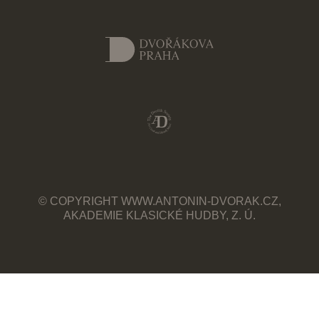
© COPYRIGHT WWW.ANTONIN-DVORAK.CZ,
AKADEMIE KLASICKÉ HUDBY, Z. Ú.