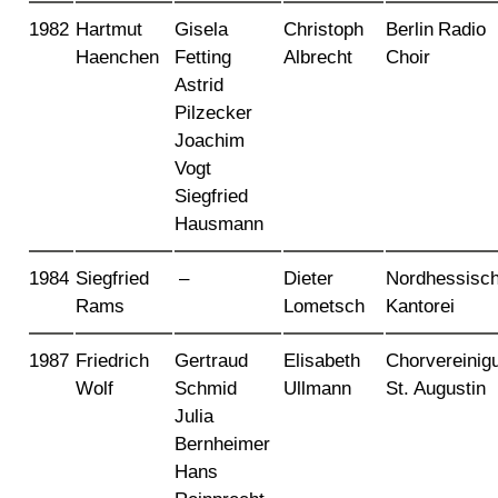
1982
Hartmut
Gisela
Christoph
Berlin Radio
Haenchen
Fetting
Albrecht
Choir
Astrid
Pilzecker
Joachim
Vogt
Siegfried
Hausmann
1984
Siegfried
–
Dieter
Nordhessisc
Rams
Lometsch
Kantorei
1987
Friedrich
Gertraud
Elisabeth
Chorvereinig
Wolf
Schmid
Ullmann
St. Augustin
Julia
Bernheimer
Hans