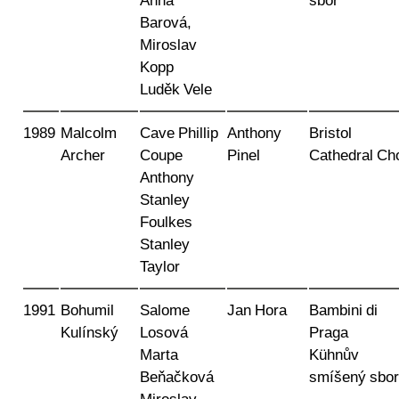
Anna
sbor
Barová,
Miroslav
Kopp
Luděk Vele
1989
Malcolm
Cave Phillip
Anthony
Bristol
Archer
Coupe
Pinel
Cathedral Cho
Anthony
Stanley
Foulkes
Stanley
Taylor
1991
Bohumil
Salome
Jan Hora
Bambini di
Kulínský
Losová
Praga
Marta
Kühnův
Beňačková
smíšený sbor