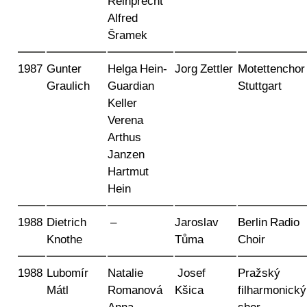
Reinprecht
Alfred
Šramek
1987
Gunter
Helga Hein-
Jorg Zettler
Motettenchor
Graulich
Guardian
Stuttgart
Keller
Verena
Arthus
Janzen
Hartmut
Hein
1988
Dietrich
–
Jaroslav
Berlin Radio
Knothe
Tůma
Choir
1988
Lubomír
Natalie
Josef
Pražský
Mátl
Romanová
Kšica
filharmonický