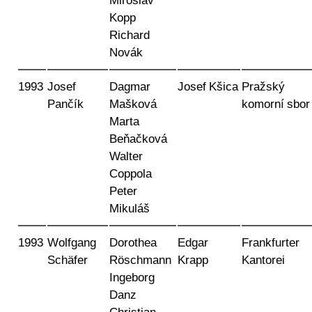
Miroslav
Kopp
Richard
Novák
1993
Josef
Dagmar
Josef Kšica
Pražský
Pančík
Mašková
komorní sbor
Marta
Beňačková
Walter
Coppola
Peter
Mikuláš
1993
Wolfgang
Dorothea
Edgar
Frankfurter
Schäfer
Röschmann
Krapp
Kantorei
Ingeborg
Danz