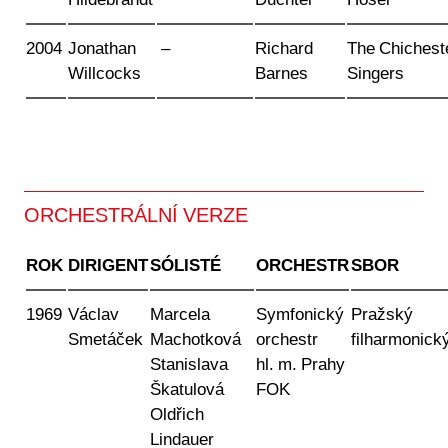
Hildebrandt
Duchtel
Hosel
2004
Jonathan
–
Richard
The Chichest
Willcocks
Barnes
Singers
ORCHESTRÁLNÍ VERZE
ROK
DIRIGENT
SÓLISTÉ
ORCHESTR
SBOR
1969
Václav
Marcela
Symfonický
Pražský
Smetáček
Machotková
orchestr
filharmonick
Stanislava
hl. m. Prahy
Škatulová
FOK
Oldřich
Lindauer