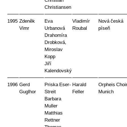
Christian
Christiansen
1995
Zdeněk
Eva
Vladimír
Nová česká
Vimr
Urbanová
Roubal
píseň
Drahomíra
Drobková,
Miroslav
Kopp
Jiří
Kalendovský
1996
Gerd
Priska Eser-
Harald
Orpheis Choir
Guglhor
Streit
Feller
Munich
Barbara
Muller
Matthias
Rettner