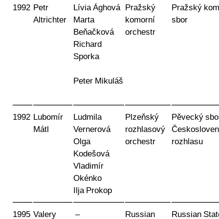
1992
Petr
Lívia Ághová
Pražský
Pražský kom
Altrichter
Marta
komorní
sbor
Beňačková
orchestr
Richard
Sporka
Peter Mikuláš
1992
Lubomír
Ludmila
Plzeňský
Pěvecký sbo
Mátl
Vernerová
rozhlasový
Českoslove
Olga
orchestr
rozhlasu
Kodešová
Vladimír
Okénko
Ilja Prokop
1995
Valery
–
Russian
Russian Stat