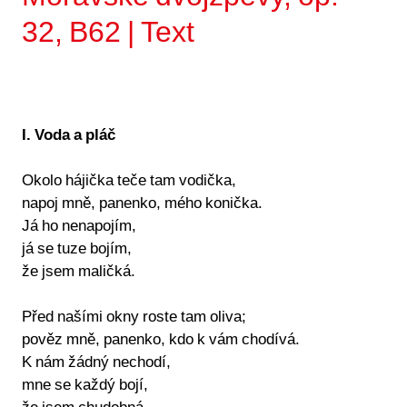
32, B62 | Text
I. Voda a pláč
Okolo hájička teče tam vodička,
napoj mně, panenko, mého konička.
Já ho nenapojím,
já se tuze bojím,
že jsem maličká.
Před našími okny roste tam oliva;
pověz mně, panenko, kdo k vám chodívá.
K nám žádný nechodí,
mne se každý bojí,