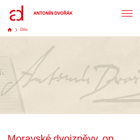
Dílo
Moravské dvojzpěvy, op.