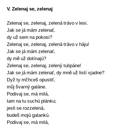
V. Zelenaj se, zelenaj
Zelenaj se, zelenaj, zelená trávo v lesi.
Jak se já mám zelenať,
dy už sem na pokosi?
Zelenaj se, zelenaj, zelená trávo v háju!
Jak se já mám zelenať,
dy mě už dotínajú?
Zelenaj se, zelenaj, zelený tulipáne!
Jak se já mám zelenať, dy mně už listí vjadne?
Dyž ty mčhceš opustiť,
můj švarný galáne.
Podivaj se, má milá,
tam na tu suchú plánku;
jesli se rozzelená,
budeš mojú galankú.
Podivaj se, má milá,