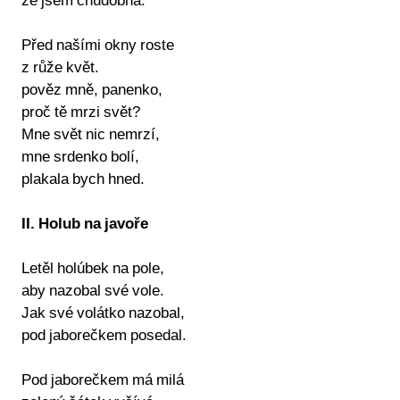
že jsem chudobná.
Před našími okny roste
z růže květ.
pověz mně, panenko,
proč tě mrzi svět?
Mne svět nic nemrzí,
mne srdenko bolí,
plakala bych hned.
II. Holub na javoře
Letěl holúbek na pole,
aby nazobal své vole.
Jak své volátko nazobal,
pod jaborečkem posedal.
Pod jaborečkem má milá