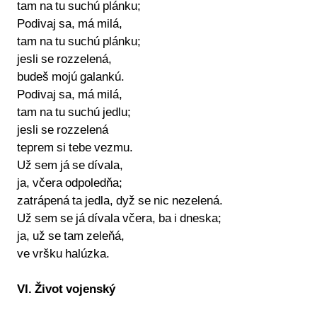
tam na tu suchú plánku;
Podivaj sa, má milá,
tam na tu suchú plánku;
jesli se rozzelená,
budeš mojú galankú.
Podivaj sa, má milá,
tam na tu suchú jedlu;
jesli se rozzelená
teprem si tebe vezmu.
Už sem já se dívala,
ja, včera odpoledňa;
zatrápená ta jedla, dyž se nic nezelená.
Už sem se já dívala včera, ba i dneska;
ja, už se tam zeleňá,
ve vršku halúzka.
VI. Život vojenský