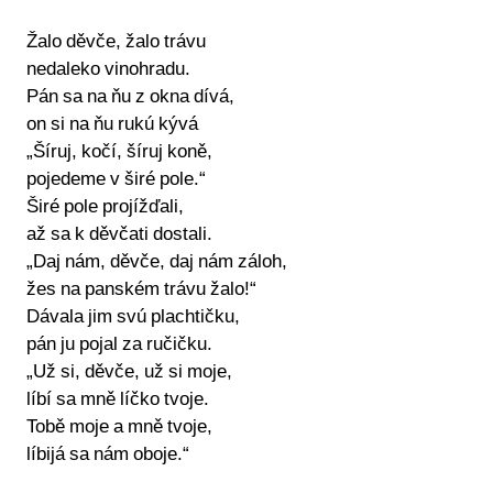
Žalo děvče, žalo trávu
nedaleko vinohradu.
Pán sa na ňu z okna dívá,
on si na ňu rukú kývá
„Šíruj, kočí, šíruj koně,
pojedeme v širé pole.“
Širé pole projížďali,
až sa k děvčati dostali.
„Daj nám, děvče, daj nám záloh,
žes na panském trávu žalo!“
Dávala jim svú plachtičku,
pán ju pojal za ručičku.
„Už si, děvče, už si moje,
líbí sa mně líčko tvoje.
Tobě moje a mně tvoje,
líbijá sa nám oboje.“