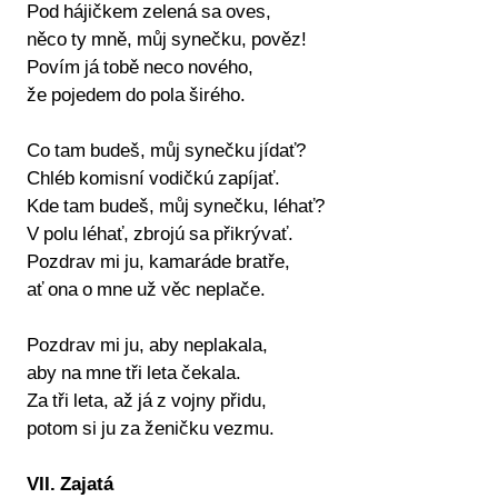
Pod hájičkem zelená sa oves,
něco ty mně, můj synečku, pověz!
Povím já tobě neco nového,
že pojedem do pola širého.
Co tam budeš, můj synečku jídať?
Chléb komisní vodičkú zapíjať.
Kde tam budeš, můj synečku, léhať?
V polu léhať, zbrojú sa přikrývať.
Pozdrav mi ju, kamaráde bratře,
ať ona o mne už věc neplače.
Pozdrav mi ju, aby neplakala,
aby na mne tři leta čekala.
Za tři leta, až já z vojny přidu,
potom si ju za ženičku vezmu.
VII. Zajatá