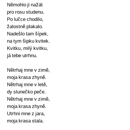
Němohlo ji nažát
pro rosu studenu.
Po lučce chodilo,
žalostně plakalo.
Nadešlo tam šípek,
na tym šipku kvitek.
Kvitku, milý kvitku,
já tebe utrhnu.
Nětrhaj mne v zimě,
moja krasa zhyně.
Nětrhaj mne v letě,
dy slunečko peče.
Nětrhaj mne v zimě,
moja krasa zhyně.
Utrhni mne z jara,
moja krasa stala.