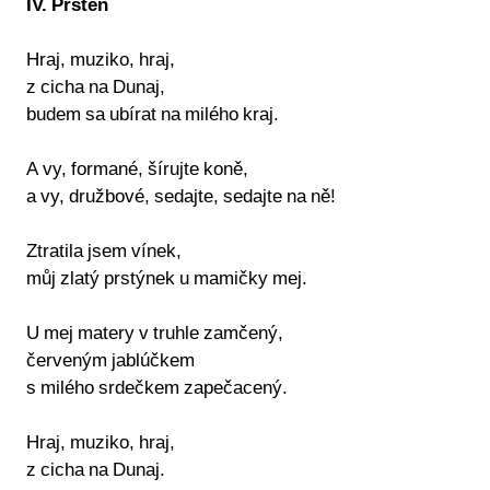
IV. Prsten
Hraj, muziko, hraj,
z cicha na Dunaj,
budem sa ubírat na milého kraj.
A vy, formané, šírujte koně,
a vy, družbové, sedajte, sedajte na ně!
Ztratila jsem vínek,
můj zlatý prstýnek u mamičky mej.
U mej matery v truhle zamčený,
červeným jablúčkem
s milého srdečkem zapečacený.
Hraj, muziko, hraj,
z cicha na Dunaj.