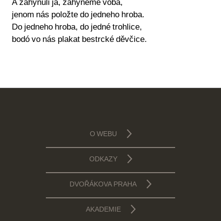
A zahynuli já, zahyneme vobá,
jenom nás položte do jedneho hroba.
Do jedneho hroba, do jedné trohlice,
bodó vo nás plakat bestrcké děvčice.
O WEBU
ODKAZY
DVOŘÁKOVA PRAHA
AKADEMIE