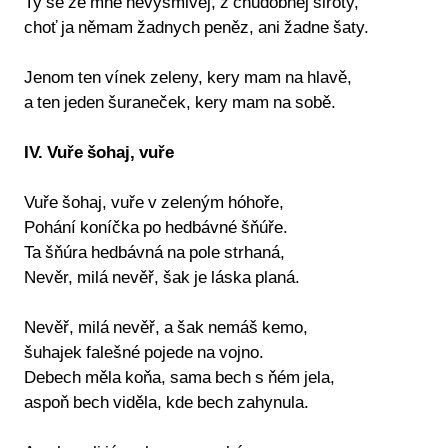
Ty se ze mne něvysmivej, z chudobnej siroty,
choť ja němam žadnych peněz, ani žadne šaty.
Jenom ten vínek zeleny, kery mam na hlavě,
a ten jeden šuraneček, kery mam na sobě.
IV. Vuře šohaj, vuře
Vuře šohaj, vuře v zeleným hóhoře,
Pohání koníčka po hedbávné šňúře.
Ta šňúra hedbávná na pole strhaná,
Nevěr, milá nevěř, šak je láska planá.
Nevěř, milá nevěř, a šak nemáš kemo,
šuhajek falešné pojede na vojno.
Debech měla koňa, sama bech s ňém jela,
aspoň bech viděla, kde bech zahynula.