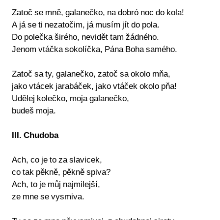
Zatoč se mně, galanečko, na dobró noc do kola!
A já se ti nezatočim, já musím jít do pola.
Do polečka širého, nevidět tam žádného.
Jenom vtáčka sokolíčka, Pána Boha samého.
Zatoč sa ty, galanečko, zatoč sa okolo mňa,
jako vtácek jarabáček, jako vtáček okolo pňa!
Udělej kolečko, moja galanečko,
budeš moja.
III. Chudoba
Ach, co je to za slavicek,
co tak pěkně, pěkně spiva?
Ach, to je můj najmilejší,
ze mne se vysmiva.