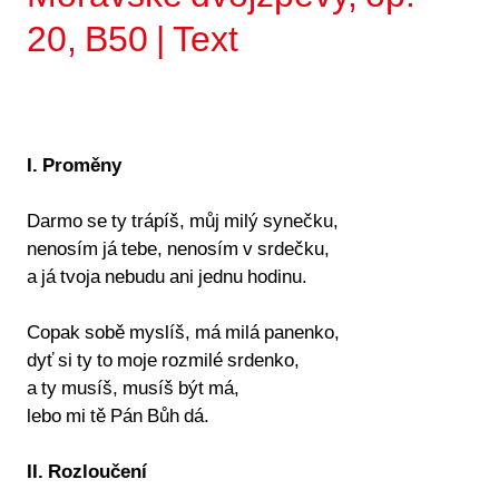
20, B50 | Text
I. Proměny
Darmo se ty trápíš, můj milý synečku,
nenosím já tebe, nenosím v srdečku,
a já tvoja nebudu ani jednu hodinu.
Copak sobě myslíš, má milá panenko,
dyť si ty to moje rozmilé srdenko,
a ty musíš, musíš být má,
lebo mi tě Pán Bůh dá.
II. Rozloučení