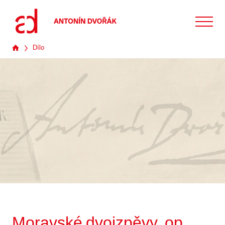
Dílo
Moravské dvojzpěvy, op.