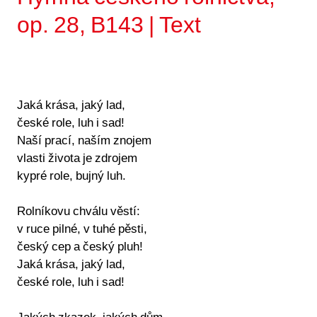
op. 28, B143 | Text
Jaká krása, jaký lad,
české role, luh i sad!
Naší prací, naším znojem
vlasti života je zdrojem
kypré role, bujný luh.
Rolníkovu chválu věstí:
v ruce pilné, v tuhé pěsti,
český cep a český pluh!
Jaká krása, jaký lad,
české role, luh i sad!