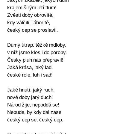
Jakých zkazek, jakých dům
krajem širým letí tlum!
Zvěsti doby obrovité,
kdy válčili Táborité,
český cep se proslavil.
Dumy útrap, těžké mdloby,
v níž jsme klesli do poroby.
Český pluh nás přepravil!
Jaká krása, jaký lad,
české role, luh i sad!
Jaké hnutí, jaký ruch,
nové doby jarý duch!
Národ žije, nepoddá se!
Nebude, by kdy dal zase
český cep se, český cep.