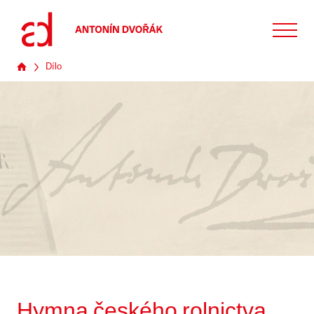
Dílo
Hymna českého rolnictva,