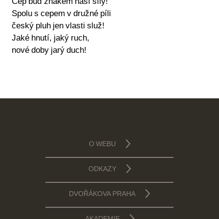
Cep buď znakem naší síly!
Spolu s cepem v družné píli
český pluh jen vlasti služ!
Jaké hnutí, jaký ruch,
nové doby jarý duch!
O WEBU
ODKAZY
DVOŘÁKOVA PRAHA