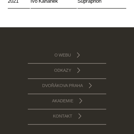
2021
Ivo Kahánek
Supraphon
O WEBU
ODKAZY
DVOŘÁKOVA PRAHA
AKADEMIE
KONTAKT