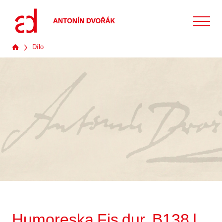
Dílo
Humoreska Fis dur, B138 |