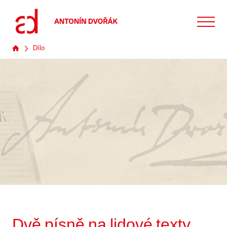
Dílo
Dvě písně na lidové texty,