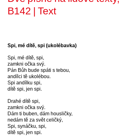
B142 | Text
Spi, mé dítě, spi (ukolébavka)
Spi, mé dítě, spi,
zamkni očka svý.
Pán Bůh bude spáti s tebou,
andílci tě ukolébou.
Spi andílku spi,
dítě spi, jen spi.
Drahé dítě spi,
zamkni očka svý.
Dám ti buben, dám housličky,
nedám tě za svět celičký,
Spi, synáčku, spi,
dítě spi, jen spi.