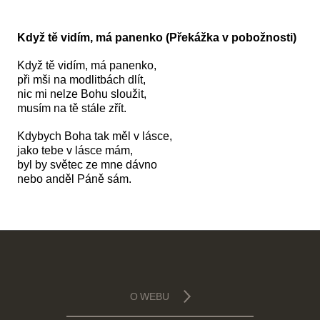
Když tě vidím, má panenko (Překážka v pobožnosti)
Když tě vidím, má panenko,
při mši na modlitbách dlít,
nic mi nelze Bohu sloužit,
musím na tě stále zřít.
Kdybych Boha tak měl v lásce,
jako tebe v lásce mám,
byl by světec ze mne dávno
nebo anděl Páně sám.
O WEBU