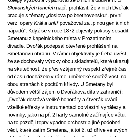
kolegy vysoko a vyjadřoval se o nich s obdivem. O
Slovanských tancích
např. prohlásil, že v nich Dvořák
pracuje s tématy „doslova po beethovensku“, první
verzi opery
Král a uhlíř
považoval za „plnou geniálních
nápadů“. Když se v roce 1872 objevily pokusy sesadit
Smetanu z kapelnického místa v Prozatímním
divadle, Dvořák podepsal otevřené prohlášení na
Smetanovu obranu. V rámci objektivity je třeba uvést,
že se dochovaly výroky obou skladatelů, které ukazují
na skutečnost, že přes vzájemný respekt zřejmě čas
od času docházelo v rámci umělecké soutěživosti na
obou stranách k pocitům křivdy. U Smetany byl
důvodem větší zájem o Dvořákova díla v zahraničí:
„Dvořák dostává veliké honoráry a čtverák uvádí
všeliké effekty v instrumentaci co vlastní vynálezy a
novinky, jako na př. 2 harfy samotné začínajíce větu,
na to později teprv vpadne orchestr a jiné podobné
věci, které zatím Smetana, já totiž, už dříve ve svých