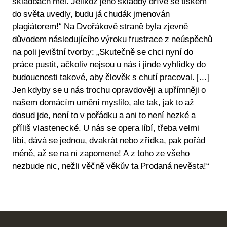
skladbách měl. Jelikož jeho skladby dříve se tiskem
do světa uvedly, budu já chudák jmenován
plagiátorem!“ Na Dvořákově straně byla zjevně
důvodem následujícího výroku frustrace z neúspěchů
na poli jevištní tvorby: „Skutečně se chci nyní do
práce pustit, ačkoliv nejsou u nás i jinde vyhlídky do
budoucnosti takové, aby člověk s chutí pracoval. [...]
Jen kdyby se u nás trochu opravdověji a upřímněji o
našem domácím umění myslilo, ale tak, jak to až
dosud jde, není to v pořádku a ani to není hezké a
příliš vlastenecké. U nás se opera líbí, třeba velmi
líbí, dává se jednou, dvakrát nebo zřídka, pak pořád
méně, až se na ni zapomene! A z toho ze všeho
nezbude nic, nežli věčně věkův ta Prodaná nevěsta!“