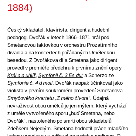
1884)
Český skladatel, klavírista, dirigent a hudební
pedagog. Dvořák v letech 1866–1871 hrál pod
Smetanovou taktovkou v orchestru Prozatímního
divadla a na koncertech pořádaných Uměleckou
besedou. Z Dvořákova díla Smetana jako dirigent
provedl v premiéře předehru k prvnímu znění opery
Král a a uhlíř
,
Symfonii č. 3 Es dur
a Scherzo ze
Symfonie č. 4 d moll
. Dvořák naopak účinkoval jako
violista v prvním soukromém provedení Smetanova
Smyčového kvartetu „Z mého života“
. Údajná
nevraživost obou umělců je jen mýtem, který vychází
z uměle vytvořeného sporu „buď Smetana, nebo
Dvořák“, nastoleného po smrti obou skladatelů
Zdeňkem Nejedlým. Smetana hodnotil práce mladšího