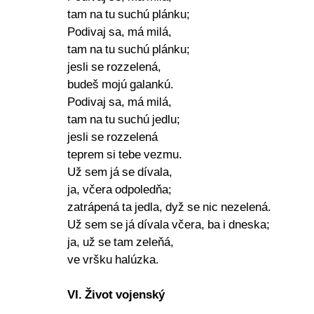
tam na tu suchú plánku;
Podivaj sa, má milá,
tam na tu suchú plánku;
jesli se rozzelená,
budeš mojú galankú.
Podivaj sa, má milá,
tam na tu suchú jedlu;
jesli se rozzelená
teprem si tebe vezmu.
Už sem já se dívala,
ja, včera odpoledňa;
zatrápená ta jedla, dyž se nic nezelená.
Už sem se já dívala včera, ba i dneska;
ja, už se tam zeleňá,
ve vršku halúzka.
VI. Život vojenský