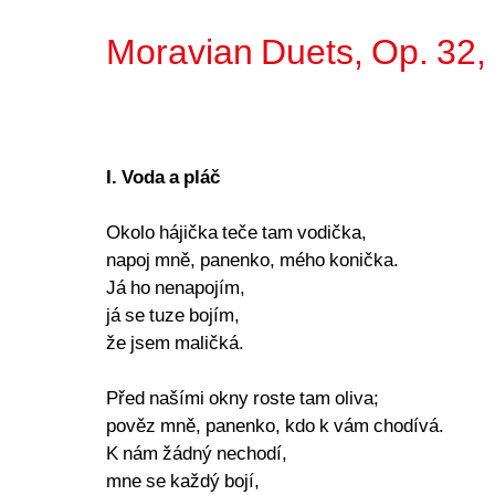
Moravian Duets, Op. 32, 
I. Voda a pláč
Okolo hájička teče tam vodička,
napoj mně, panenko, mého konička.
Já ho nenapojím,
já se tuze bojím,
že jsem maličká.
Před našími okny roste tam oliva;
pověz mně, panenko, kdo k vám chodívá.
K nám žádný nechodí,
mne se každý bojí,