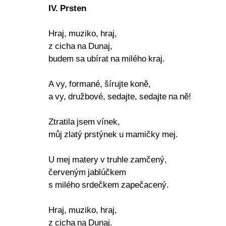
IV. Prsten
Hraj, muziko, hraj,
z cicha na Dunaj,
budem sa ubírat na milého kraj.
A vy, formané, šírujte koně,
a vy, družbové, sedajte, sedajte na ně!
Ztratila jsem vínek,
můj zlatý prstýnek u mamičky mej.
U mej matery v truhle zamčený,
červeným jablúčkem
s milého srdečkem zapečacený.
Hraj, muziko, hraj,
z cicha na Dunaj.