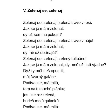
V. Zelenaj se, zelenaj
Zelenaj se, zelenaj, zelená trávo v lesi.
Jak se já mám zelenať,
dy už sem na pokosi?
Zelenaj se, zelenaj, zelená trávo v háju!
Jak se já mám zelenať,
dy mě už dotínajú?
Zelenaj se, zelenaj, zelený tulipáne!
Jak se já mám zelenať, dy mně už listí vjadne?
Dyž ty mčhceš opustiť,
můj švarný galáne.
Podivaj se, má milá,
tam na tu suchú plánku;
jesli se rozzelená,
budeš mojú galankú.
Podivaj se, má milá,