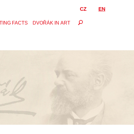
CZ
EN
TING FACTS
DVOŘÁK IN ART