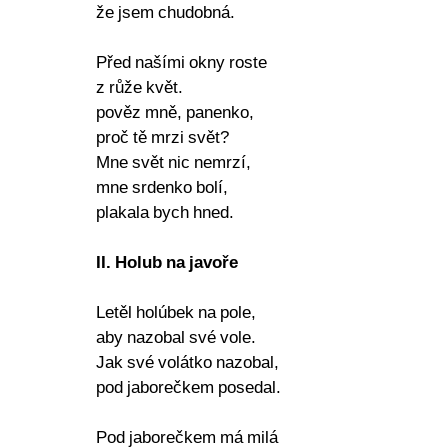
že jsem chudobná.
Před našími okny roste
z růže květ.
pověz mně, panenko,
proč tě mrzi svět?
Mne svět nic nemrzí,
mne srdenko bolí,
plakala bych hned.
II. Holub na javoře
Letěl holúbek na pole,
aby nazobal své vole.
Jak své volátko nazobal,
pod jaborečkem posedal.
Pod jaborečkem má milá