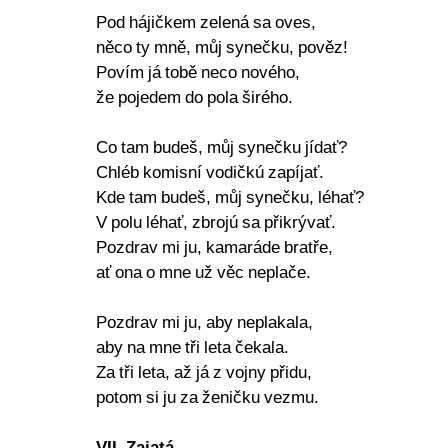
Pod hájičkem zelená sa oves,
něco ty mně, můj synečku, pověz!
Povím já tobě neco nového,
že pojedem do pola širého.
Co tam budeš, můj synečku jídať?
Chléb komisní vodičkú zapíjať.
Kde tam budeš, můj synečku, léhať?
V polu léhať, zbrojú sa přikrývať.
Pozdrav mi ju, kamaráde bratře,
ať ona o mne už věc neplače.
Pozdrav mi ju, aby neplakala,
aby na mne tři leta čekala.
Za tři leta, až já z vojny přidu,
potom si ju za ženičku vezmu.