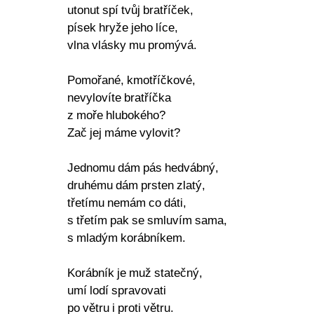
utonut spí tvůj bratříček,
písek hryže jeho líce,
vlna vlásky mu promývá.
Pomořané, kmotříčkové,
nevylovíte bratříčka
z moře hlubokého?
Zač jej máme vylovit?
Jednomu dám pás hedvábný,
druhému dám prsten zlatý,
třetímu nemám co dáti,
s třetím pak se smluvím sama,
s mladým korábníkem.
Korábník je muž statečný,
umí lodí spravovati
po větru i proti větru.