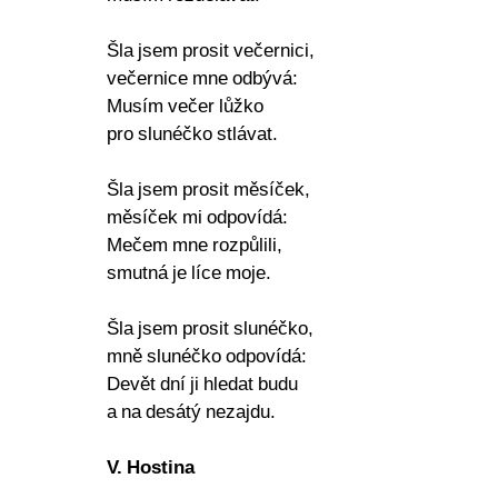
Šla jsem prosit večernici,
večernice mne odbývá:
Musím večer lůžko
pro slunéčko stlávat.
Šla jsem prosit měsíček,
měsíček mi odpovídá:
Mečem mne rozpůlili,
smutná je líce moje.
Šla jsem prosit slunéčko,
mně slunéčko odpovídá:
Devět dní ji hledat budu
a na desátý nezajdu.
V. Hostina