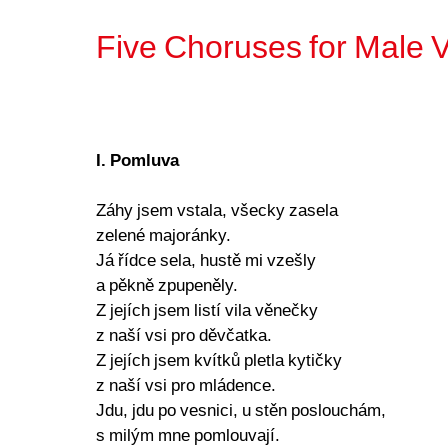
Five Choruses for Male V
I. Pomluva
Záhy jsem vstala, všecky zasela
zelené majoránky.
Já řídce sela, hustě mi vzešly
a pěkně zpupeněly.
Z jejích jsem listí vila věnečky
z naší vsi pro děvčatka.
Z jejích jsem kvítků pletla kytičky
z naší vsi pro mládence.
Jdu, jdu po vesnici, u stěn poslouchám,
s milým mne pomlouvají.