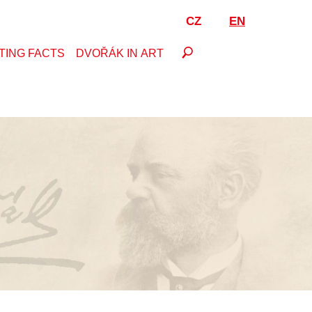
CZ
EN
TING FACTS
DVOŘÁK IN ART