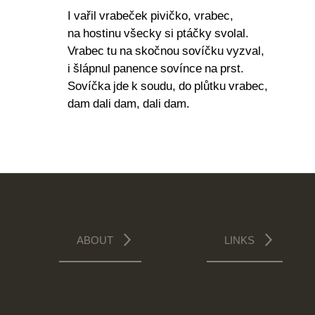
I vařil vrabeček pivičko, vrabec,
na hostinu všecky si ptáčky svolal.
Vrabec tu na skočnou sovíčku vyzval,
i šlápnul panence sovínce na prst.
Sovíčka jde k soudu, do plůtku vrabec,
dam dali dam, dali dam.
ABOUT
LINKS