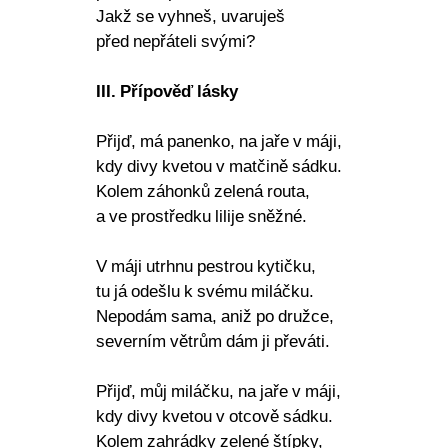
Jakž se vyhneš, uvaruješ
před nepřáteli svými?
III. Přípověď lásky
Přijď, má panenko, na jaře v máji,
kdy divy kvetou v matčině sádku.
Kolem záhonků zelená routa,
a ve prostředku lilije sněžné.
V máji utrhnu pestrou kytičku,
tu já odešlu k svému miláčku.
Nepodám sama, aniž po družce,
severním větrům dám ji převáti.
Přijď, můj miláčku, na jaře v máji,
kdy divy kvetou v otcově sádku.
Kolem zahrádky zelené štípky,