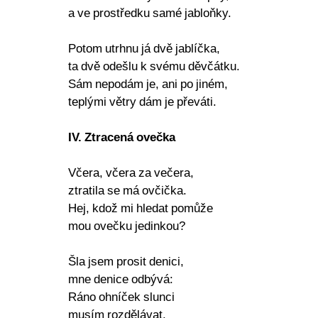
a ve prostředku samé jabloňky.
Potom utrhnu já dvě jablíčka,
ta dvě odešlu k svému děvčátku.
Sám nepodám je, ani po jiném,
teplými větry dám je převáti.
IV. Ztracená ovečka
Včera, včera za večera,
ztratila se má ovčička.
Hej, kdož mi hledat pomůže
mou ovečku jedinkou?
Šla jsem prosit denici,
mne denice odbývá:
Ráno ohníček slunci
musím rozdělávat.