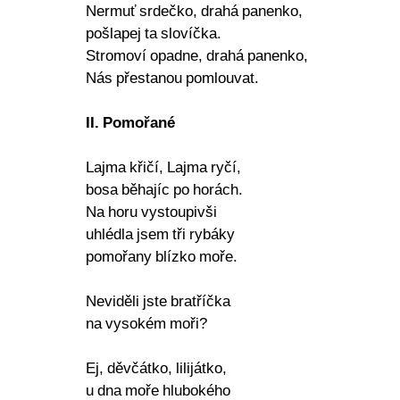
Nermuť srdečko, drahá panenko,
pošlapej ta slovíčka.
Stromoví opadne, drahá panenko,
Nás přestanou pomlouvat.
II. Pomořané
Lajma křičí, Lajma ryčí,
bosa běhajíc po horách.
Na horu vystoupivši
uhlédla jsem tři rybáky
pomořany blízko moře.
Neviděli jste bratříčka
na vysokém moři?
Ej, děvčátko, lilijátko,
u dna moře hlubokého